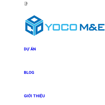
HOTLINE:
0967 927 927
DỰ ÁN
BLOG
GIỚI THIỆU