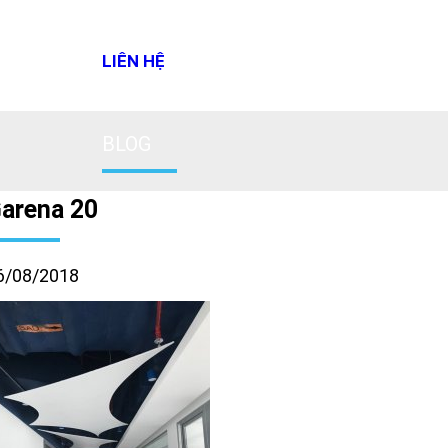
LIÊN HỆ
BLOG
arena 20
6/08/2018