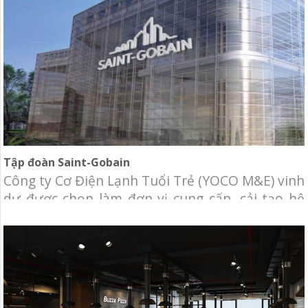
quận 12, Tp.HCM Hạng mục: Cung cấp và thi
công hệ
Tập đoàn Saint-Gobain
Công ty Cơ Điện Lạnh Tuổi Trẻ (YOCO M&E) vinh
dự được chọn làm đơn vị cung cấp, cải tạo hệ
thống cơ điện lạnh cho các nhà máy Hiệp Phú,
Vĩnh Tường, Gyproc…thuộc tập đoàn Saint-
Gobain. Chủ đầu tư: Tập đoàn Saint-Gobain Địa
điểm: Khu Công Nghiệp Hiệp Phước. Hạng mục:
Thiết kế và lắp