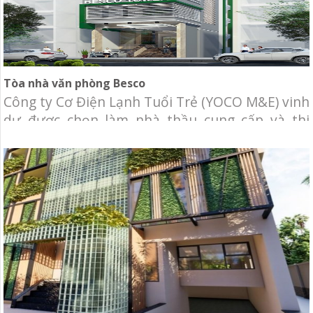
Tòa nhà văn phòng Besco
Công ty Cơ Điện Lạnh Tuổi Trẻ (YOCO M&E) vinh
dự được chọn làm nhà thầu cung cấp và thi
công lắp đặt hệ thống cơ điện lạnh Tòa nhà văn
phòng Besco. Chủ đầu tư: Công ty TNHH MTV
Dịch Vụ Công Ích TNXP Địa điểm: 172-174
Nguyễn Trãi, Phường 3, Quận 5, Tp.HCM Qui