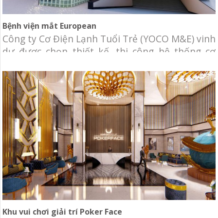
Bệnh viện mắt European
Công ty Cơ Điện Lạnh Tuổi Trẻ (YOCO M&E) vinh
dự được chọn thiết kế, thi công hệ thống cơ
điện lạnh cho tòa nhà Bệnh viện mắt European.
Chủ đầu tư: Công ty TNHH European Eye
Center. Địa điểm: 41 Nguyễn Duy Hiệu, Phường
Thảo Điền, Quận 2, TP. HCM. Hạng mục: Thiết
kế và
Khu vui chơi giải trí Poker Face