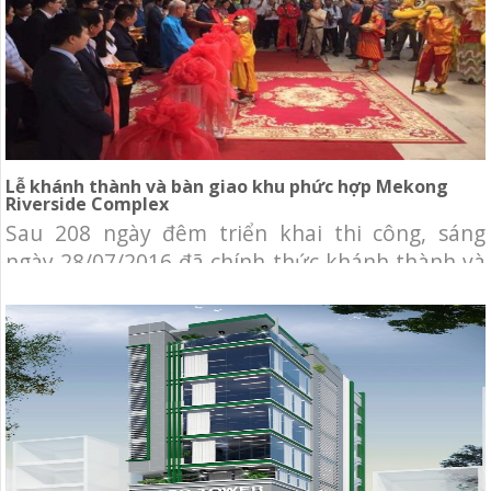
Lễ khánh thành và bàn giao khu phức hợp Mekong
Riverside Complex
Sau 208 ngày đêm triển khai thi công, sáng
ngày 28/07/2016 đã chính thức khánh thành và
bàn giao công trình Khu phức hợp Mekong
Riverside Complex tại Campuchia. Chủ đầu tư:
Ngân hàng Đầu tư và Phát triển Campuchia
(BIDC) Địa điểm: quận Neamchey, Phnompenh.
Tổng diện tích khu đất: 20.622 m2 Tổng diện