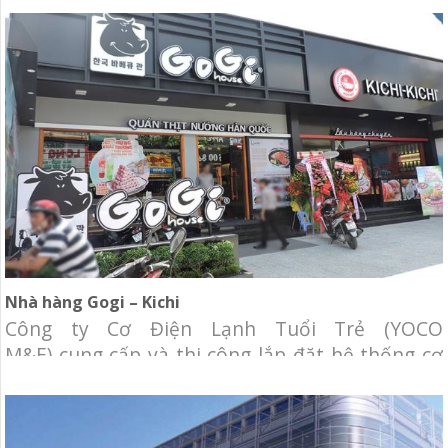
tư: Công ty TNHH Đầu Tư Bất Động Sản New
Plan Địa điểm: TTTM BigC Trường Chinh, Tân
Phú. Hạng mục: Cung cấp và thi công hệ
Nhà hàng Gogi – Kichi
Công ty Cơ Điện Lạnh Tuổi Trẻ (YOCO
M&E) cung cấp và thi công lắp đặt hệ thống cơ
điện lạnh cho nhà hàng Gogi House- Kichi Kichi
Chủ đầu tư: Nhà hàng Gogi House – Kichi Kichi
Diện tích: 600m2 Địa điểm: Nguyễn Ảnh Thủ,