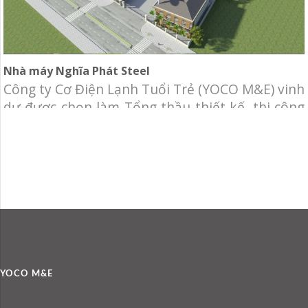
Nhà máy Nghĩa Phát Steel
Công ty Cơ Điện Lạnh Tuổi Trẻ (YOCO M&E) vinh
dự được chọn làm Tổng thầu thiết kế, thi công
hệ thống cơ điện lạnh cho Nhà máy Nghĩa Phát
Steel. Chủ đầu tư: Công ty CP Cơ Khí Xây Dựng
Thương Mại Nghĩa Phát Steel Địa điểm: Khu
Công Nghiệp Tân Phú Trung, Củ Chi. Qui
YOCO M&E