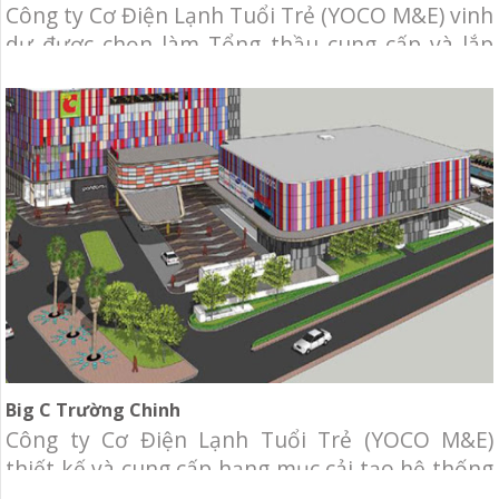
Công ty Cơ Điện Lạnh Tuổi Trẻ (YOCO M&E) vinh
dự được chọn làm Tổng thầu cung cấp và lắp
đặt hệ thống cơ điện lạnh cho Khu vui chơi giải
trí Poker Face. Chủ đầu tư: KHANH HOLDINGS
Địa điểm: Số 3 Nguyễn Lương Bằng, Tân Phú,
Quận 7, Tp.Hồ Chí Minh. Qui mô: 5.800m2 Hạng
mục:
Big C Trường Chinh
Công ty Cơ Điện Lạnh Tuổi Trẻ (YOCO M&E)
thiết kế và cung cấp hạng mục cải tạo hệ thống
MEP cho TTTM Big C Trường Chinh. Chủ đầu