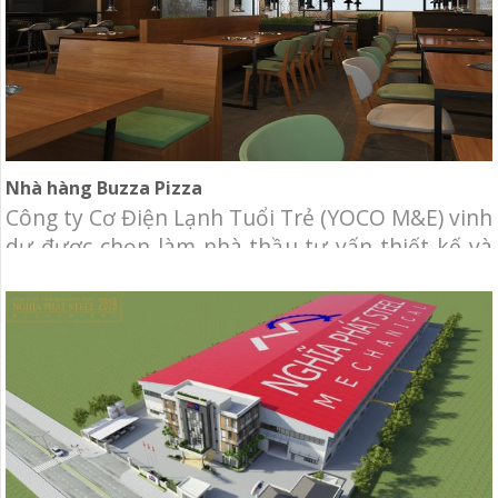
Nhà hàng Buzza Pizza
Công ty Cơ Điện Lạnh Tuổi Trẻ (YOCO M&E) vinh
dự được chọn làm nhà thầu tư vấn thiết kế và
thi công hệ thống Điều hòa không khí, thông
gió và hút khói tại bàn BBQ cho nhà hàng
Buzza Pizza Chủ đầu tư: Nhà hàng Buzza Pizza
Địa điểm: khu dân cư Him Lam,