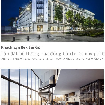
Khách sạn Rex Sài Gòn
Lắp đặt hệ thống hòa đồng bộ cho 2 máy phát
điện 1250kVA (Cummins, FG Wilson) và 1600kVA
(Cummins).