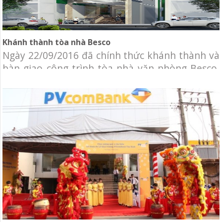
Khánh thành tòa nhà Besco
Ngày 22/09/2016 đã chính thức khánh thành và
bàn giao công trình tòa nhà văn phòng Besco.
Công ty Cơ Điện Lạnh Tuổi Trẻ (YOCO M&E) vinh
dự được chọn làm nhà thầu cung cấp và thi
công lắp đặt hệ thống cơ điện lạnh Tòa nhà văn
phòng Besco. Chủ đầu tư: Công ty TNHH