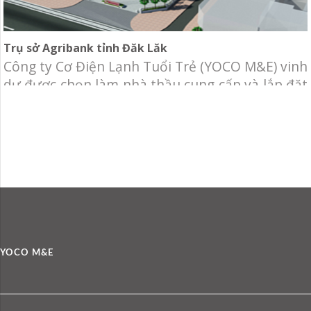
Trụ sở Agribank tỉnh Đăk Lăk
Công ty Cơ Điện Lạnh Tuổi Trẻ (YOCO M&E) vinh
dự được chọn làm nhà thầu cung cấp và lắp đặt
hệ thống Điều hòa không khí (máy lạnh trung
tâm) VRF và thông gió cho Trụ sở Agribank tỉnh
Đăk Lăk. Chủ đầu tư: Ngân hàng Nông nghiệp
và Phát triển nông thôn Việt Nam – chi
YOCO M&E