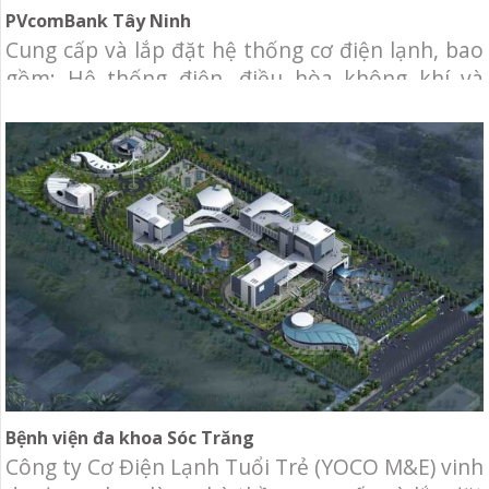
PVcomBank Tây Ninh
Cung cấp và lắp đặt hệ thống cơ điện lạnh, bao
gồm: Hệ thống điện, điều hòa không khí và
thông gió, hệ thống data, telephone, hệ thống
camera, báo động, báo cháy.
Bệnh viện đa khoa Sóc Trăng
Công ty Cơ Điện Lạnh Tuổi Trẻ (YOCO M&E) vinh