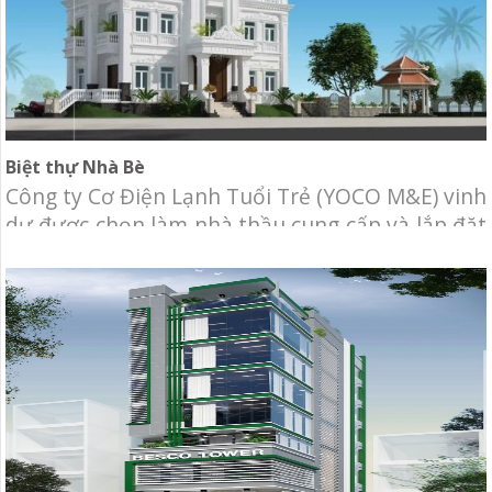
Biệt thự Nhà Bè
Công ty Cơ Điện Lạnh Tuổi Trẻ (YOCO M&E) vinh
dự được chọn làm nhà thầu cung cấp và lắp đặt
hệ thống Máy lạnh trung tâm VRV và thông gió
cho biệt thự Nhà Bè. Địa điểm: Khu Cotec, Nhà
Bè, Tp.HCM. Hạng mục: Cung cấp và thi công hệ
thống cơ điện lạnh, bao gồm: Hệ