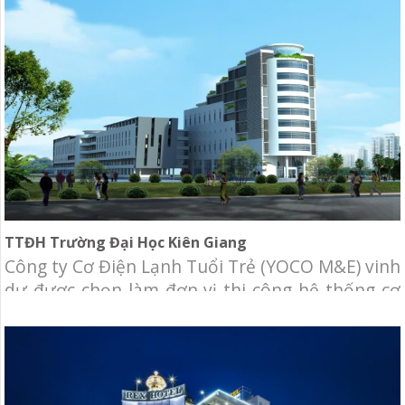
trong ngành thang máy và thang cuốn toàn
cầu. Dự án là sự hợp tác giữa KONE Việt Nam
TTĐH Trường Đại Học Kiên Giang
Công ty Cơ Điện Lạnh Tuổi Trẻ (YOCO M&E) vinh
dự được chọn làm đơn vị thi công hệ thống cơ
điện lạnh cho Trung Tâm Điều Hành – Trường
Đại Học Kiên Giang. Chủ đầu tư: Trường Đại
Học Kiên Giang. Địa điểm: Huyện Châu Thành –
Tỉnh Kiên Giang. Hạng mục: Cung cấp và