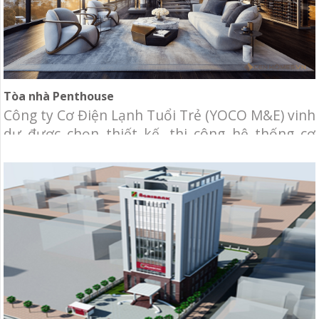
Tòa nhà Penthouse
Công ty Cơ Điện Lạnh Tuổi Trẻ (YOCO M&E) vinh
dự được chọn thiết kế, thi công hệ thống cơ
điện lạnh cho tòa nhà Penthouse, với diện tích
gần 500m2. Chủ đầu tư: Công Ty TNHH Thương
Mại Dịch Vụ Butterfly. Địa điểm: Tòa nhà Topaz
2 , Sài Gòn Pearl, TP.HCM. Hạng mục: Thiết