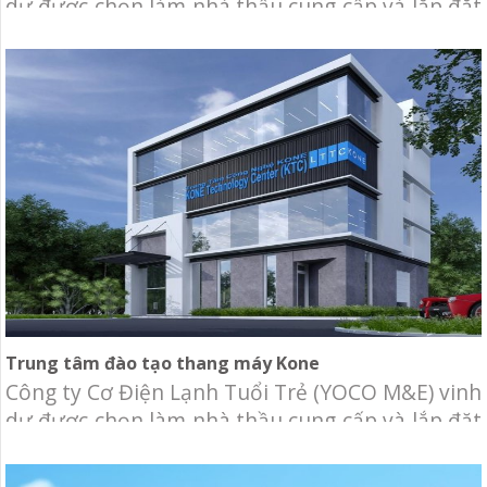
dự được chọn làm nhà thầu cung cấp và lắp đặt
cải tạo hệ thống hút khói hành lang, tạo áp cầu
thang cho Bệnh viện đa khoa Sóc Trăng. Chủ
đầu tư: Bệnh viện đa khoa Sóc Trăng Địa điểm:
17 Pasteur, Khóm 5, Phường
Trung tâm đào tạo thang máy Kone
Công ty Cơ Điện Lạnh Tuổi Trẻ (YOCO M&E) vinh
dự được chọn làm nhà thầu cung cấp và lắp đặt
hệ thống cơ điện lạnh cho Trung tâm đào tạo
thang máy Kone. KONE, Tập đoàn dẫn đầu