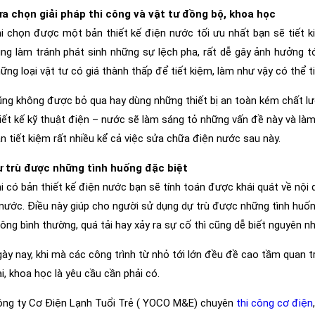
a chọn giải pháp thi công và vật tư đồng bộ, khoa học
i chọn được một bản thiết kế điện nước tối ưu nhất bạn sẽ tiết ki
ng làm tránh phát sinh những sự lệch pha, rất dễ gây ảnh hưởng tớ
ững loại vật tư có giá thành thấp để tiết kiệm, làm như vậy có thể 
ng không được bỏ qua hay dùng những thiết bị an toàn kém chất lư
iết kế kỹ thuật điện – nước sẽ làm sáng tỏ những vấn đề này và làm
n tiết kiệm rất nhiều kể cả việc sửa chữa điện nước sau này.
ự trù được những tình huống đặc biệt
i có bản thiết kế điện nước bạn sẽ tính toán được khái quát về nội
nước. Điều này giúp cho người sử dụng dự trù được những tình huốn
ông bình thường, quá tải hay xảy ra sự cố thì cũng dễ biết nguyên 
ày nay, khi mà các công trình từ nhỏ tới lớn đều đề cao tầm quan t
i, khoa học là yêu cầu cần phải có.
ng ty Cơ Điện Lạnh Tuổi Trẻ ( YOCO M&E) chuyên
thi công cơ điện