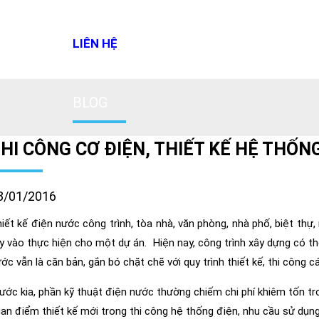
LIÊN HỆ
BLOG
HI CÔNG CƠ ĐIỆN, THIẾT KẾ HỆ THỐN
8/01/2016
iết kế điện nước công trình, tòa nhà, văn phòng, nhà phố, biệt thự
y vào thực hiện cho một dự án. Hiện nay, công trình xây dựng có thể
ớc vẫn là căn bản, gắn bó chặt chẽ với quy trình thiết kế, thi công 
ước kia, phần kỹ thuật điện nước thường chiếm chi phí khiêm tốn trong
an điểm thiết kế mới trong thi công hệ thống điện, nhu cầu sử dụng 