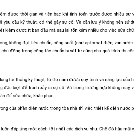
ệm được thời gian và tiền bạc khi tinh toán trước được nhiều sự v
i yêu cầu kỹ thuật, có thể gây sự cố. Và cần lưu ý không nên sử d
tiết kiệm được ít ban đầu mà sau lại tốn kém nhiều cho việc sửa chữ
ợng, không đạt tiêu chuẩn, công suất (như aptomat điện, van nước
 chủ động trong công tác chuẩn bị vật tư cũng như quá trình thi côn
 dung hệ thống kỹ thuật, từ đó nắm được quy trình và năng lực của 
g đặc biệt để tránh xảy ra sự cố. Và trong trường hợp không may, 
nhân để sửa chữa, khắc phục.
rọng của phần điện nước trong tòa nhà thì việc thiết kế điện nước p
, luôn đáp ứng một cách tốt nhất các dịch vụ như: Chế độ hậu mãi