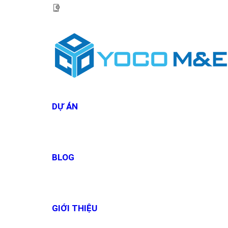
HOTLINE:
0967 927 927
DỰ ÁN
BLOG
GIỚI THIỆU