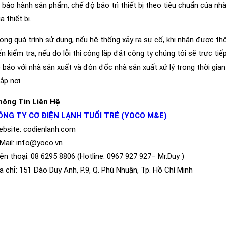
 bảo hành sản phẩm, chế độ bảo trì thiết bị theo tiêu chuẩn của nh
a thiết bị.
ong quá trình sử dụng, nếu hệ thống xảy ra sự cố, khi nhận được th
n kiểm tra, nếu do lỗi thi công lắp đặt công ty chúng tôi sẽ trực tiế
 báo với nhà sản xuất và đôn đốc nhà sản xuất xử lý trong thời gia
ắp nơi.
hông Tin Liên Hệ
ÔNG TY CƠ ĐIỆN LẠNH TUỔI TRẺ (YOCO M&E)
bsite: codienlanh.com
Mail: info@yoco.vn
ện thoại: 08 6295 8806 (Hotline: 0967 927 927– Mr.Duy )
a chỉ: 151 Đào Duy Anh, P.9, Q. Phú Nhuận, Tp. Hồ Chí Minh