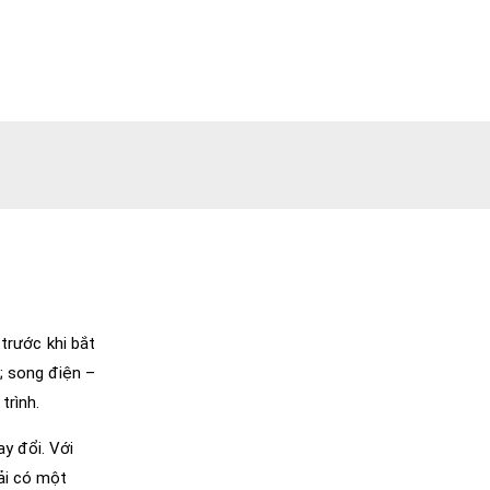
trước khi bắt
; song điện –
trình.
ay đổi. Với
hải có một