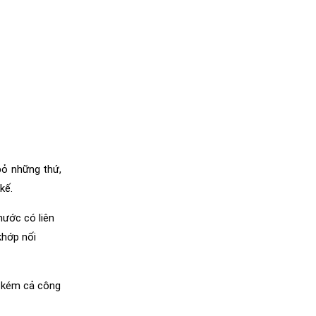
bỏ những thứ,
kế.
nước có liên
khớp nối
n kém cả công