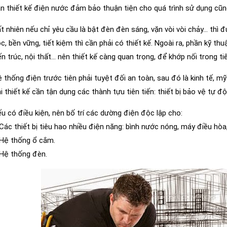
n thiết kế điện nước đảm bảo thuận tiện cho quá trình sử dụng cũ
t nhiên nếu chỉ yêu cầu là bật đèn đèn sáng, vặn vòi vòi chảy… thì 
c, bền vững, tiết kiệm thì cần phải có thiết kế. Ngoài ra, phần kỹ t
ến trúc, nội thất… nên thiết kế càng quan trọng, để khớp nối trong tiế
 thống điện trước tiên phải tuyệt đối an toàn, sau đó là kinh tế, mỹ
i thiết kế cần tận dụng các thành tựu tiên tiến: thiết bị bảo vệ tự 
u có điều kiện, nên bố trí các dường điện độc lập cho:
Các thiết bị tiêu hao nhiều điện năng: bình nước nóng, máy điều hò
Hệ thống ổ cắm.
Hệ thống đèn.