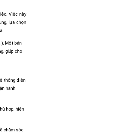
iệc. Việc này
ụng, lựa chọn
a.
…). Một bản
g, giúp cho
hệ thống điện
vận hành
hù hợp, hiện
 về chăm sóc