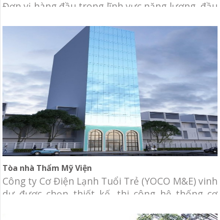
Đơn vị hàng đầu trong lĩnh vực năng lượng, đầu
tư phát triển nguồn điện tại Việt Nam và khu
vực. Chủ đầu tư: Tổng công ty Phát Điện 3. Địa
điểm: Khu đô thị Sala, Shop House số 60, 62, 64,
66 Nguyễn Cơ Thạch, P.
Tòa nhà Thẩm Mỹ Viện
Công ty Cơ Điện Lạnh Tuổi Trẻ (YOCO M&E) vinh
dự được chọn thiết kế, thi công hệ thống cơ
điện lạnh cho tòa nhà Thẩm mỹ viện. Chủ đầu
tư: Thẩm mỹ viện. Địa điểm: Nguyễn Biểu,