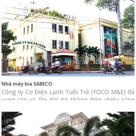
Phường 1, Quận 5, TP. HCM. Hạng mục: Thiết
kế và thi công hệ thống cơ điện lạnh, bao
Nhà máy bia SABECO
Công ty Cơ Điện Lạnh Tuổi Trẻ (YOCO M&E) đã
cung cấp và lắp đặt hệ thống điện chiếu sáng
bằng đèn Led tiết kiệm điện cho Nhà máy bia
Sài Gòn (SABECO).