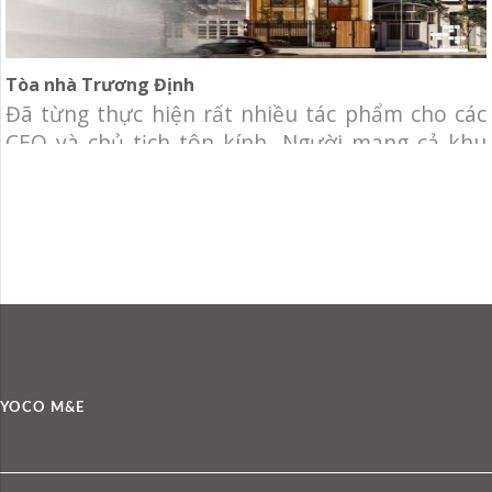
Tòa nhà Trương Định
Đã từng thực hiện rất nhiều tác phẩm cho các
CEO và chủ tịch tôn kính…Người mang cả khu
sân vườn lên cao, người mang lâu đài vào khu
đô thị mới…Và nay một người anh thổi hồn vào
tòa nhà văn phòng trung tâm Sài Gòn thành tổ
ấm hiện đại nhưng ấm cúng,
YOCO M&E