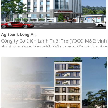
Agribank Long An
Công ty Cơ Điện Lạnh Tuổi Trẻ (YOCO M&E) vinh
dự được chọn làm nhà thầu cung cấp và lắp đặt
hệ thống Điều hòa không khí cho dự án “Cải tạo
ngân hàng Agribank Long An” Chủ đầu tư:
Agribank chi nhánh Long An Địa điểm: Số 01 Võ
Văn Tần, phường 2, TP Tân An,