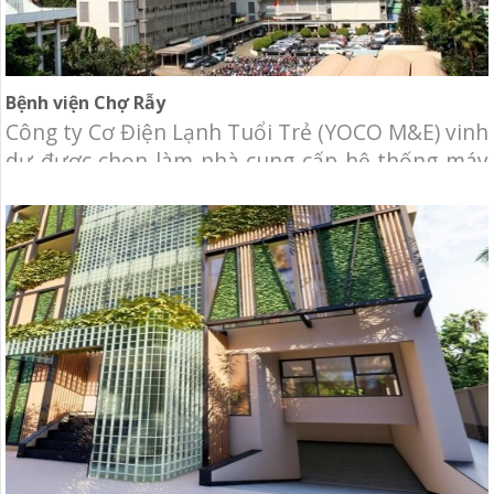
Bệnh viện Chợ Rẫy
Công ty Cơ Điện Lạnh Tuổi Trẻ (YOCO M&E) vinh
dự được chọn làm nhà cung cấp hệ thống máy
lạnh trung tâm cho khu D bệnh viện Chợ Rẫy.
Chủ đầu tư: Bệnh viện Chợ Rẫy.Địa điểm: 201B
Nguyễn Chí Thanh, Phường 12, Quận 5, Hồ Chí
Minh.Hạng mục: Cung cấp và lắp đặt hệ thống
cơ điện