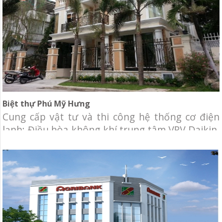
Biệt thự Phú Mỹ Hưng
Cung cấp vật tư và thi công hệ thống cơ điện
lạnh: Điều hòa không khí trung tâm VRV Daikin,
hệ thống nhà thông minh, cấp thoát nước,
phòng cháy chữa cháy.