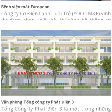
Bệnh viện mắt European
Công ty Cơ Điện Lạnh Tuổi Trẻ (YOCO M&E) vinh
dự được chọn thiết kế, thi công hệ thống cơ
điện lạnh cho tòa nhà Bệnh viện mắt European.
Chủ đầu tư: Công ty TNHH European Eye
Center. Địa điểm: 41 Nguyễn Duy Hiệu, Phường
Thảo Điền, Quận 2, TP. HCM. Hạng mục: Thiết
kế và
Văn phòng Tổng công ty Phát Điện 3
Tổng Công ty Phát điện 3 là một trong những