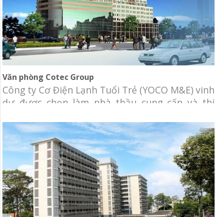
Văn phòng Cotec Group
Công ty Cơ Điện Lạnh Tuổi Trẻ (YOCO M&E) vinh
dự được chọn làm nhà thầu cung cấp và thi
công lắp đặt trọn gói hệ thống cơ điện lạnh Văn
phòng Tập Đoàn Cotec. Chủ đầu tư: Công ty CP
Đầu Tư và Phát Triễn Nhà Đất Cotec Địa điểm:
Tầng 6, Tòa nhà H2,