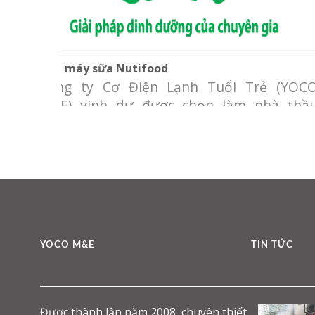
Nhà máy sữa Nutifood
Công ty Cơ Điện Lạnh Tuổi Trẻ (YOC
M&E) vinh dự được chọn làm nhà thầ
cung cấp và lắp đặt hệ thống điều hò
không khí phòng sạch cho khu xay đườn
của nhà máy Nutifood. Chủ đầu tư: Công t
CP Thực phẩm dinh dưỡng Nutifood Bìn
Dương Địa điểm: Lô E3-E4 KCN Mỹ Phước,
YOCO M&E
TIN TỨC
Được thành lập năm 2008, chuyên thiết