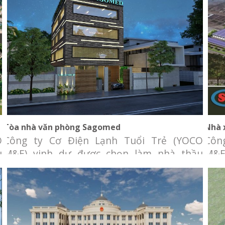
Tòa nhà văn phòng Sagomed
Tòa nhà văn phòng Sagomed
Nhà 
O
Công ty Cơ Điện Lạnh Tuổi Trẻ (YOCO
Côn
u
M&E) vinh dự được chọn làm nhà thầu
M&E
a
cung cấp và lắp đặt hệ thống cơ điện cho
cun
g
tòa nhà văn phòng SAGOMED. Chủ đầu
khô
ở
tư: Công ty CP Kĩ Thuật và Thiết Bị Y Tế Sài
thôn
y
Gòn Địa điểm: Số 823 đường 31C, phường
và 
An Phú, quận 2, Tp.HCM. Hạng
tư: 