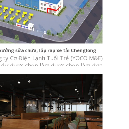
Nhà xưởng sửa chữa, lắp ráp xe tải
Chenglong
xưởng sửa chữa, lắp ráp xe tải Chenglong
 ty Cơ Điện Lạnh Tuổi Trẻ (YOCO M&E)
 dự được chọn làm được chọn làm đơn
hi công hệ thống cơ điện lạnh cho Nhà
g sửa chữa, lắp ráp xe tải Chenglong.
đầu tư: Công ty TNHH Ô Tô Hải Âu. Địa
: Khu Công Nghiệp Tân Phú Trung, Củ
Nhà hàng Buzza Pizza