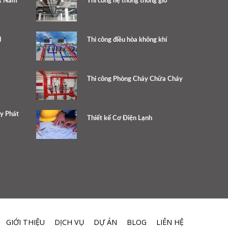
ệt Nam
Thi công hệ thống thông gió
d
Thi công điều hòa không khí
Thi công Phòng Cháy Chữa Cháy
ty Phát
Thiết kế Cơ Điện Lạnh
GIỚI THIỆU
DỊCH VỤ
DỰ ÁN
BLOG
LIÊN HỆ