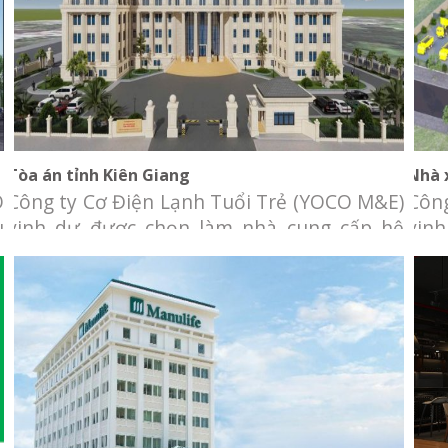
Tòa án tỉnh Kiên Giang
Tòa án tỉnh Kiên Giang
Nhà 
O
Công ty Cơ Điện Lạnh Tuổi Trẻ (YOCO M&E)
Công
u
vinh dự được chọn làm nhà cung cấp hệ
vinh
h
thống cơ điện lạnh cho tòa nhà Trụ sở tòa
vị t
u
án tỉnh Kiên Giang. Chủ đầu tư: Tòa án tỉnh
xưởn
h
Kiên Giang. Địa điểm: 30 tháng 2 nối dài,
Chủ 
o
TP.Rạch Giá, tỉnh Kiên Giang. Hạng mục:
điểm
Thi công
Chi.
Hệ thống văn phòng Manulife