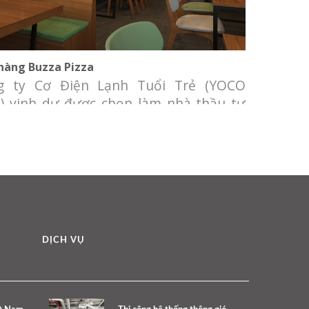
hàng Buzza Pizza
g ty Cơ Điện Lạnh Tuổi Trẻ (YOCO
) vinh dự được chọn làm nhà thầu tư
thiết kế và thi công hệ thống Điều hòa
g khí, thông gió và hút khói tại bàn
cho nhà hàng Buzza Pizza Chủ đầu tư:
hàng Buzza Pizza Địa điểm: khu dân cư
 Lam,
DỊCH VỤ