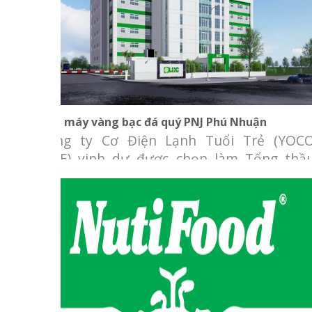
Nhà máy vàng bạc đá quý PNJ Phú Nhuận
Nhà máy vàng bạc đá quý PNJ Phú Nhuận
Công ty Cơ Điện Lạnh Tuổi Trẻ (YOC
M&E) vinh dự được chọn làm Tổng thầ
thiết kế và cung cấp hệ thống cơ điện lạn
cho Nhà máy PNJ Long Hậu. Chủ đầ
tư: Công ty TNHH Chế Tác và Kinh Doan
Trang Sức PNJĐịa điểm: Nhà xưởng ca
tầng – KCN Long Hậu.Hạng mục: Cung cấp
Nhà máy sữa Nutifood