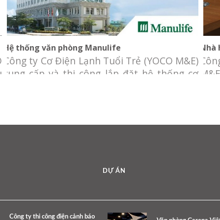
Hệ thống văn phòng Manulife
Nhà 
O
Công ty Cơ Điện Lạnh Tuổi Trẻ (YOCO M&E)
Côn
u
cung cấp và thi công lắp đặt hệ thống cơ
M&E
a
điện lạnh cho hệ thống Văn phòng Công ty
vấn 
g
TNHH Manulife Việt Nam. Chủ đầu tư:
khôn
y
Công ty TNHH Manulife (Việt Nam) Địa
BBQ 
h
điểm: Trên cả nước: Cà Mau, Bạc Liêu, Trà
Nhà 
Vinh, Nha Trang, Buôn
Him
DỰ ÁN
Công ty thi công điện cảnh báo