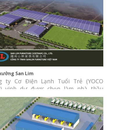
Nhà xưởng San Lim
xưởng San Lim
g ty Cơ Điện Lạnh Tuổi Trẻ (YOCO
) vinh dự được chọn làm nhà thầu
g cấp và lắp đặt hệ thống Điều hòa
ng khí (máy lạnh trung tâm) VRF và
g gió cho dự án cải tạo Khu văn phòng
showroom nhà xưởng San Lim. Chủ đầu
San Lim Furniture Địa điểm: