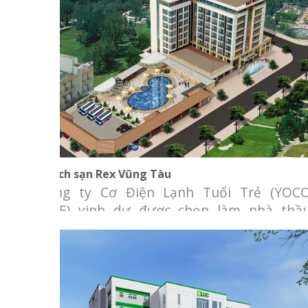
Khách sạn Rex Vũng Tàu
Khách sạn Rex Vũng Tàu
Công ty Cơ Điện Lạnh Tuổi Trẻ (YOC
M&E) vinh dự được chọn làm nhà thầ
cung cấp và lắp đặt hệ thống Điều hò
không khí (máy lạnh trung tâm) và thôn
gió cho dự án “Cải tạo, nâng cấp và m
rộng khách sạn Rex” Chủ đầu tư: Công t
TNHH MTV Du Lịch Dịch