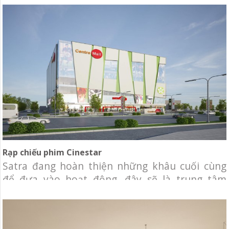
thang máy Kone. KONE, Tập đoàn dẫn đầu
trong ngành thang máy và thang cuốn toàn
cầu. Dự án là sự hợp tác giữa KONE Việt Nam
Rạp chiếu phim Cinestar
Satra đang hoàn thiện những khâu cuối cùng
để đưa vào hoạt động, đây sẽ là trung tâm
thương mại lớn nhất của Satra. Một khu mua
sắm phức hợp với nhiều tiện ích hoàn hảo dành
cho gia đình như siêu thị tự chọn Satramart,