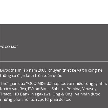
Star tại khu vực miền Trung, sau hai thị trường
lớn là Hà Nội và TP. Hồ Chí Minh. Chủ đầu tư:
Công ty
YOCO M&E
Được thành lập năm 2008, chuyên thiết kế và thi công hệ
thống cơ điện lạnh trên toàn quốc
Thời gian qua YOCO M&E đã hợp tác với nhiều công ty như:
Khách sạn Rex, PVcomBank, Sabeco, Pomina, Vinasoy,
Thaco, HD Bank, Nagakawa, Ong & Ong…và nhận được
những phản hồi tích cực từ phía đối tác.