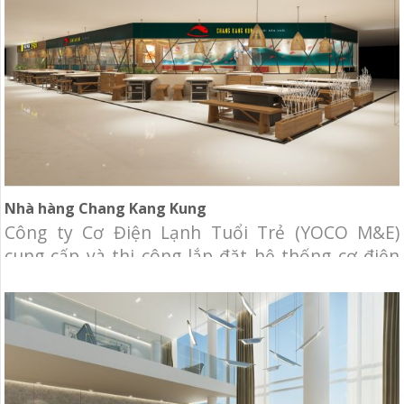
nhà hàng, khu vui chơi thiếu nhi, trung tâm
Nhà hàng Chang Kang Kung
Công ty Cơ Điện Lạnh Tuổi Trẻ (YOCO M&E)
cung cấp và thi công lắp đặt hệ thống cơ điện
lạnh cho nhà hàng Chang Kang Kung. Chủ đầu
tư: Nhà hàng Chang Kang Kung Địa điểm: The
Garden Mall, quận 5, Tp.HCM Hạng mục: Cung
cấp và thi công hệ thống cơ điện lạnh,