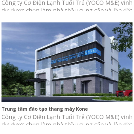
Công ty Cơ Điện Lạnh Tuổi Trẻ (YOCO M&E) vinh
dự được chọn làm nhà thầu cung cấp và lắp đặt
hệ thống Máy lạnh trung tâm VRV và thông gió
cho biệt thự Nhà Bè. Địa điểm: Khu Cotec, Nhà
Bè, Tp.HCM. Hạng mục: Cung cấp và thi công hệ
thống cơ điện lạnh, bao gồm: Hệ
Trung tâm đào tạo thang máy Kone
Công ty Cơ Điện Lạnh Tuổi Trẻ (YOCO M&E) vinh
dự được chọn làm nhà thầu cung cấp và lắp đặt
hệ thống cơ điện lạnh cho Trung tâm đào tạo