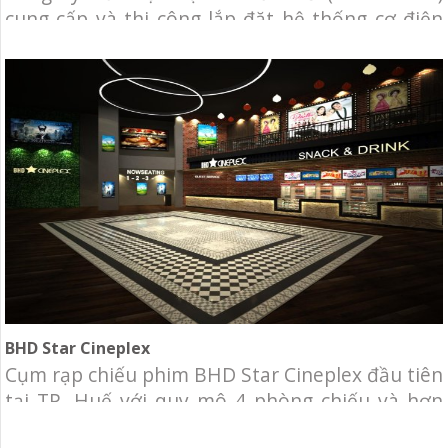
cung cấp và thi công lắp đặt hệ thống cơ điện
lạnh cho hệ thống Văn phòng Công ty TNHH
Manulife Việt Nam. Chủ đầu tư: Công ty TNHH
Manulife (Việt Nam) Địa điểm: Trên cả nước: Cà
Mau, Bạc Liêu, Trà Vinh, Nha Trang, Buôn
BHD Star Cineplex
Cụm rạp chiếu phim BHD Star Cineplex đầu tiên
tại TP. Huế với quy mô 4 phòng chiếu và hơn
600 ghế ngồi. Đây là cụm rạp đầu tiên của BHD