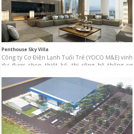
Penthouse Sky Villa
Công ty Cơ Điện Lạnh Tuổi Trẻ (YOCO M&E) vinh
dự được chọn thiết kế, thi công hệ thống cơ
điện lạnh cho tòa nhà Penthouse Sky Villa, với
diện tích gần 800m2. Chủ đầu tư: Penthouse
Sky Villa. Địa điểm: Sunrise City, Quận 7,
TP.HCM. Hạng mục: Thiết kế và thi công hệ
thống cơ