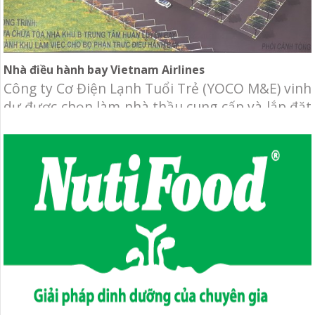
Nhà điều hành bay Vietnam Airlines
Công ty Cơ Điện Lạnh Tuổi Trẻ (YOCO M&E) vinh
dự được chọn làm nhà thầu cung cấp và lắp đặt
hệ thống Máy lạnh trung tâm VRF và thông gió
cho dự án nhà điều hành bay Vietnam Airlines.
Chủ đầu tư: Tổng công ty hàng không Việt Nam
Địa điểm: 117 Hồng Hà, phường 2,