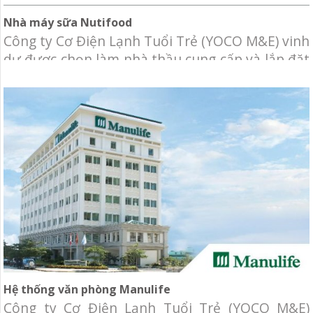
Nhà máy sữa Nutifood
Công ty Cơ Điện Lạnh Tuổi Trẻ (YOCO M&E) vinh
dự được chọn làm nhà thầu cung cấp và lắp đặt
hệ thống điều hòa không khí phòng sạch cho
khu xay đường của nhà máy Nutifood. Chủ đầu
tư: Công ty CP Thực phẩm dinh dưỡng Nutifood
Bình Dương Địa điểm: Lô E3-E4 KCN Mỹ Phước,
Hệ thống văn phòng Manulife
Công ty Cơ Điện Lạnh Tuổi Trẻ (YOCO M&E)