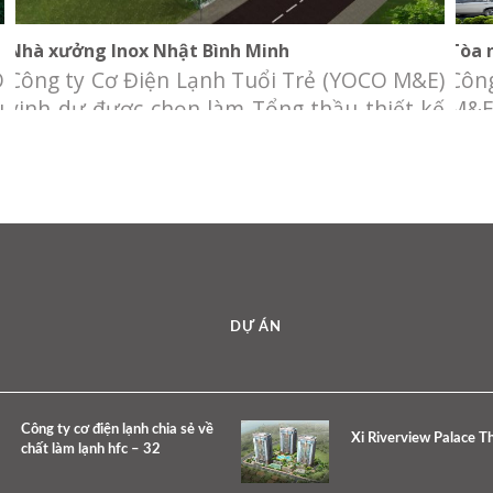
Nhà xưởng Inox Nhật Bình Minh
Tòa 
O
Công ty Cơ Điện Lạnh Tuổi Trẻ (YOCO M&E)
Côn
u
vinh dự được chọn làm Tổng thầu thiết kế
M&E
ơ
và cung cấp hệ thống cơ điện cho Nhà máy
cung
a
Inox Nhật Bình Minh. Chủ đầu tư: Công ty
điệ
a
CP Thép Nhật Bình Minh Địa điểm: Khu
đầu
à
Công Nghiệp Tân Phú Trung, Củ Chi. Qui
Ích 
mô: 12.800m2 Hạng mục:
Phườ
DỰ ÁN
Công ty cơ điện lạnh chia sẻ về
Xi Riverview Palace T
chất làm lạnh hfc – 32