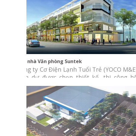
Tòa nhà Văn phòng Suntek
Tòa nhà Văn phòng Suntek
Công ty Cơ Điện Lạnh Tuổi Trẻ (YOCO M&E
vinh dự được chọn thiết kế, thi công h
thống cơ điện lạnh cho tòa nhà Văn phòn
Suntek. Chủ đầu tư: Công ty Cổ phầ
Suntek. Địa điểm: khu Sala, TP. Thủ Đức
Hạng mục: Thiết kế và thi công hệ thống c
điện lạnh, bao
Nhà điều hành bay Vietnam Airlines