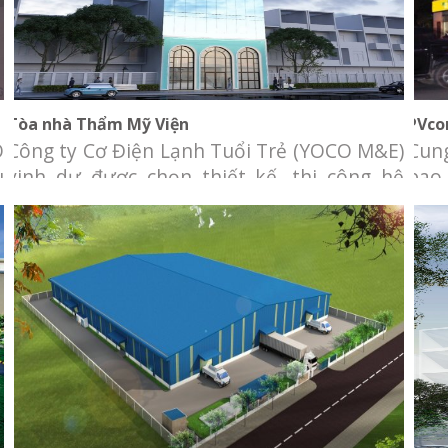
Tòa nhà Thẩm Mỹ Viện
PVco
O
Công ty Cơ Điện Lạnh Tuổi Trẻ (YOCO M&E)
Cung
u
vinh dự được chọn thiết kế, thi công hệ
bao
h
thống cơ điện lạnh cho tòa nhà Thẩm mỹ
khí 
à
viện. Chủ đầu tư: Thẩm mỹ viện. Địa điểm:
hệ t
u
Nguyễn Biểu, Phường 1, Quận 5, TP. HCM.
a
Hạng mục: Thiết kế và thi công hệ thống cơ
điện lạnh, bao
Nhà xưởng Inox Nhật Bình Minh