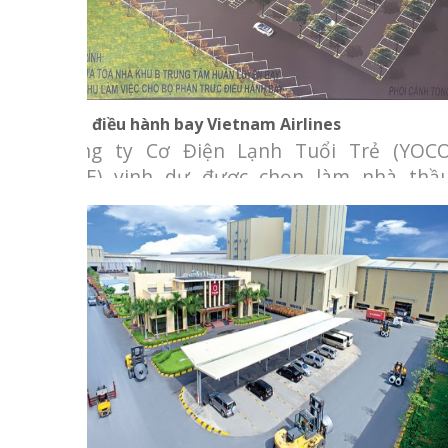
Nhà điều hành bay Vietnam Airlines
Công ty Cơ Điện Lạnh Tuổi Trẻ (YOC
M&E) vinh dự được chọn làm nhà thầ
cung cấp và lắp đặt hệ thống Máy lạn
trung tâm VRF và thông gió cho dự án nh
điều hành bay Vietnam Airlines. Chủ đầ
tư: Tổng công ty hàng không Việt Nam Đị
điểm: 117 Hồng Hà, phường 2,
Nhà máy Tôn Hoa Sen