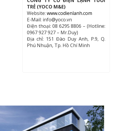
CÔNG TY CƠ ĐIỆN LẠNH TUỔI
TRẺ (YOCO M&E)
Website:
www.codienlanh.com
E-Mail: info@yoco.vn
Điện thoại: 08 6295 8806 – (Hotline:
0967 927 927 – Mr.Duy)
Địa chỉ: 151 Đào Duy Anh, P.9, Q.
Phú Nhuận, Tp. Hồ Chí Minh