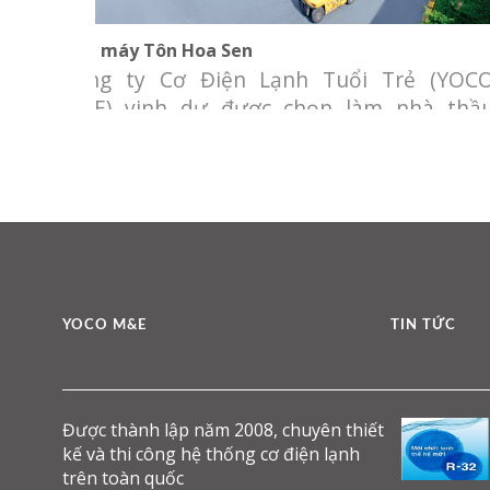
Nhà máy Tôn Hoa Sen
Công ty Cơ Điện Lạnh Tuổi Trẻ (YOC
M&E) vinh dự được chọn làm nhà thầ
cung cấp và thi công lắp đặt hệ thống c
điện lạnh Văn phòng nhà máy Tôn Ho
Sen. Chủ đầu tư: Công ty CP Tập Đoàn Ho
Sen Địa điểm: Khu công nghiệp Phú Mĩ, B
Rịa, Vũng Tàu
YOCO M&E
TIN TỨC
Được thành lập năm 2008, chuyên thiết
kế và thi công hệ thống cơ điện lạnh
trên toàn quốc