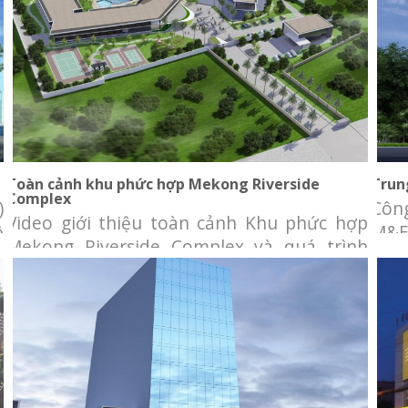
Toàn cảnh khu phức hợp Mekong Riverside
Complex
Toàn cảnh khu phức hợp Mekong Riverside
Trun
Complex
)
Côn
Video giới thiệu toàn cảnh Khu phức hợp
ệ
M&E
Mekong Riverside Complex và quá trình
g
cung
hình thành, phát triển của ngân hàng BIDV
n
cho
tại Campuchia. Đây được chọn là công trình
.
KON
có kiến trúc tiêu biểu 2016 tại Campuchia.
ơ
than
Chủ đầu tư: Ngân hàng Đầu tư và Phát
là s
triển Campuchia (BIDC) Địa điểm: quận
Neamchey,
Tòa nhà Thẩm Mỹ Viện