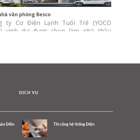
nhà văn phòng Besco
g ty Cơ Điện Lạnh Tuổi Trẻ (YOCO
) vinh dự được chọn làm nhà thầu
 cấp và thi công lắp đặt hệ thống cơ
n lạnh Tòa nhà văn phòng Besco. Chủ
 tư: Công ty TNHH MTV Dịch Vụ Công
TNXP Địa điểm: 172-174 Nguyễn Trãi,
ng 3, Quận 5, Tp.HCM Qui
DỊCH VỤ
hảo Điền
Thi công hệ thống Điện