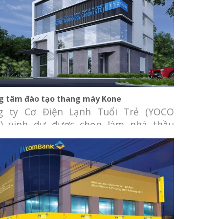
Trung tâm đào tạo thang máy Kone
g tâm đào tạo thang máy Kone
g ty Cơ Điện Lạnh Tuổi Trẻ (YOCO
) vinh dự được chọn làm nhà thầu
 cấp và lắp đặt hệ thống cơ điện lạnh
 Trung tâm đào tạo thang máy Kone.
E, Tập đoàn dẫn đầu trong ngành
g máy và thang cuốn toàn cầu. Dự án
ự hợp tác giữa KONE Việt Nam
PVcomBank Cà Mau