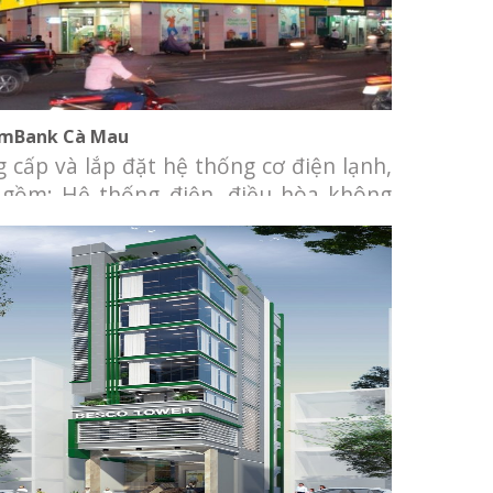
mBank Cà Mau
 cấp và lắp đặt hệ thống cơ điện lạnh,
 gồm: Hệ thống điện, điều hòa không
và thông gió, hệ thống data, telephone,
hống camera, báo động, báo cháy.
Tòa nhà văn phòng Besco