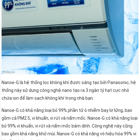
Nanoe-G là hệ thống lọc không khí được sáng tạo bởi Panasonic; hệ
thống này sử dụng công nghệ nano tạo ra 3 ngàn tỷ hạt cực nhỏ
chứa ion để làm sạch không khí trong nhà bạn.
Nanoe-G có khả năng loại bỏ 99% phần tử ô nhiễm bay lơ lửng, bao
gồm cả PM2.5, vi khuẩn, vi rút và nấm mốc. Nanoe-G có khả năng loại
bỏ 99% vi khuẩn, vi rút và nấm mốc bám dính. Công nghệ này cũng
bao gồm khả năng khử mùi. Nanoe-G có khả năng vô hiệu hóa 99% vi