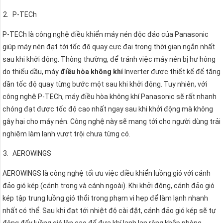
P-TECh
P-TECh là công nghệ điều khiển máy nén độc đáo của Panasonic
giúp máy nén đạt tới tốc độ quay cực đại trong thời gian ngắn nhất
sau khi khởi động. Thông thường, để tránh việc máy nén bị hư hỏng
do thiếu dầu, máy
điều hòa không khí
Inverter được thiết kế để tăng
dần tốc độ quay từng bước một sau khi khởi động. Tuy nhiên, với
công nghệ P-TECh, máy điều hòa không khí Panasonic sẽ rất nhanh
chóng đạt được tốc độ cao nhất ngay sau khi khởi động mà không
gây hại cho máy nén. Công nghệ này sẽ mang tới cho người dùng trải
nghiệm làm lạnh vượt trội chưa từng có.
AEROWINGS
AEROWINGS là công nghệ tối ưu việc điều khiển luồng gió với cánh
đảo gió kép (cánh trong và cánh ngoài). Khi khởi động, cánh đảo gió
kép tập trung luồng gió thổi trong phạm vi hẹp để làm lạnh nhanh
nhất có thể. Sau khi đạt tới nhiệt độ cài đặt, cánh đảo gió kép sẽ tự
động đẩy luồng gió lên cao để đưa khí lạnh lan rộng khắp phòng.