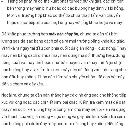
Tiếng ồn phát ra có thể xuất phát từ việc dư khi gas, các chi tiết
bên trong máy nén bị hư hoặc có các bulong hay đinh vít bị hỏng.
Một vài trường hợp khác có thể do chưa tháo tấm vẩn chuyển
hoặc có sự tiếp xúc của một ống này với ống khác hoặc vỏ máy.
Để khắc phục trường hợp
máy nén chạy ồn
, chúng ta cần rút bớt
lượng gas đã sạc bằng cách xả ga ra môi trường bằng khóa lục giác.
Vị trí xả ra ngay tại đầu côn phía cuối của giàn nóng – cục nóng. Thay
máy nén bằng cách đi mua máy nén đúng mã số, thương hiệu, đúng
công suất và thay thế hoặc nhờ tới chuyên viên thay thế. Vặn chặt
các bulông hay vis, kiểm tra xem máy nén có đúng với tình trạng như
ban đầu hay không. Tháo các tấm vận chuyển nhằm để cho hệ máy
đỡ va chạm và gây kêu.
Ngoài ra, chúng ta cần nắn thẳng hay cố định ống sao cho không tiếp
xúc với ống hoặc các chi tiết kim loại khác. Kiểm tra xem mặt đế đặt
máy nén có bị xiên, lũng hay bị cong làm cho máy nén bị xiên và đụng
với thành của võ giàn nóng – cục nóng và gây nên kêu. Kiểm tra xem
các bulông phía dưới đáy máy nén xem có lỏng hay không. Nếu lõng