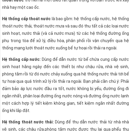
thoát nước
trở nên là một điều rất quan trọng với bạn trước khi xây
nhà hay một cao ốc.
Hệ thống cấp thoát nước
là bao gồm: hệ thống cấp nước, hệ thống
thoát nước thải, thoát nước mưa và sau đó thu tất cả các loại nước
sinh hoạt, nước thải (và cả nước mưa) từ các hệ thống đường ống
phụ trong tòa để xử lý, điều hòa, phân phối rồi vận chuyển qua hệ
thống mạng lưới thoát nước xuống bể tự hoại rồi thải ra ngoài.
Hệ thống cấp nước:
Dùng để dẫn nước từ bể chứa cung cấp nước
sinh hoạt hằng ngày đến các thiết bị như chậu rửa, nhà vệ sinh,
phòng tắm rồi từ đó nước chảy xuống qua hệ thống nước thải tới bể
tự hoại qua quá trình xử lý rồi thải ra ngoài. Bạn phải cần chú ý: Phải
đảm bảo áp lực nước đầu ra tốt, nước không bị yếu, đường ống đi
ngắn nhất, phân loại đường ống nước nóng và đường ống nước lạnh
một cách hợp lý tiết kiệm không gian, tiết kiệm ngắn nhất đường
ống khi lắp đặt.
Hệ thống thoát nước thải:
Dùng để thu dẫn nước thải từ nhà nhà
vệ sinh, các chậu rửa.phòng tắm nước được thu lại qua phểu thu