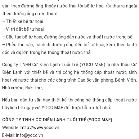
sàn theo đường ống thoáy nước thải tới bể tự hoại rồi thải ra ngoài
theo đường ống nước thoát.
– Thiết kế bể tự hoại.
– Vị trí đặt bể tự hoại.
– Cấu tạo bể tự hoại, đường ống dẫn nước và thoát nước trong bể.
– Phễu thu sàn, cách đi đường ống đến bể tự hoại, kèm theo là độ
dốc và độ lớn trong hệ thống thoát nước thải.
Công ty TNHH Cơ Điện Lạnh Tuổi Trẻ (YOCO M&E) là nhà thầu Cơ
Điện Lạnh với thiết kế và thi công hê thống cấp thoát nước sinh
hoạt và nước thải cho các công trình Cao ốc văn phòng, Bệnh Viện,
Nhà xưởng, Biệt thự,…
Nếu bạn cần tư vấn hay thiết kế thi công hệ thống cấp thoát nước
hãy liên hệ ngay với YOCO M&E để được hỗ trợ tốt nhất.
CÔNG TY TNHH CƠ ĐIỆN LẠNH TUỔI TRẺ (YOCO M&E)
Website:
http://www.yoco.vn
E-Mail: info@yoco.vn