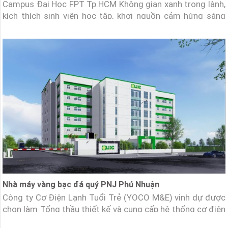
Campus Đại Học FPT Tp.HCM Không gian xanh trong lành,
kích thích sinh viên học tập, khơi nguồn cảm hứng sáng
tạo. Trường Đại học FPT tiên phong sử dụng công nghệ
hiện đại trong giảng dạy và học tập. Các khu vực giải trí,
tiện ích, thể thao tích hợp giúp sinh viên phát
Nhà máy vàng bạc đá quý PNJ Phú Nhuận
Công ty Cơ Điện Lạnh Tuổi Trẻ (YOCO M&E) vinh dự được
chọn làm Tổng thầu thiết kế và cung cấp hệ thống cơ điện
lạnh cho Nhà máy PNJ Long Hậu. Chủ đầu tư: Công ty