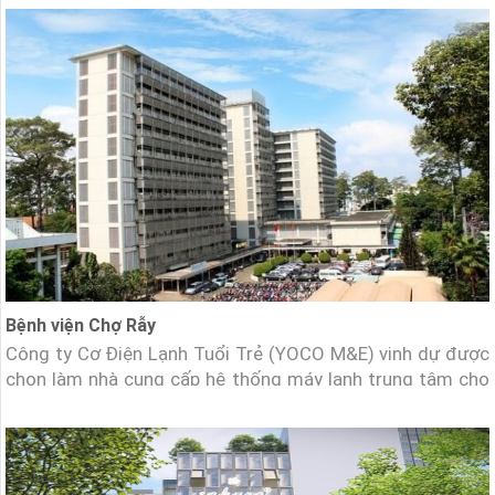
TNHH Chế Tác và Kinh Doanh Trang Sức PNJĐịa điểm:
Nhà xưởng cao tầng – KCN Long Hậu.Hạng mục: Cung cấp
Bệnh viện Chợ Rẫy
Công ty Cơ Điện Lạnh Tuổi Trẻ (YOCO M&E) vinh dự được
chọn làm nhà cung cấp hệ thống máy lạnh trung tâm cho
khu D bệnh viện Chợ Rẫy. Chủ đầu tư: Bệnh viện Chợ
Rẫy.Địa điểm: 201B Nguyễn Chí Thanh, Phường 12, Quận 5,
Hồ Chí Minh.Hạng mục: Cung cấp và lắp đặt hệ thống cơ
điện