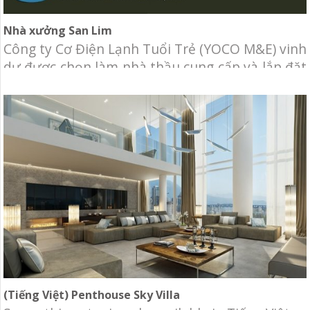
Nhà xưởng San Lim
Công ty Cơ Điện Lạnh Tuổi Trẻ (YOCO M&E) vinh
dự được chọn làm nhà thầu cung cấp và lắp đặt
hệ thống Điều hòa không khí (máy lạnh trung
tâm) VRF và thông gió cho Khu văn phòng và
showroom nhà xưởng San Lim. Chủ đầu tư: San
Lim Furniture Địa điểm: khu công nghiệp Bàu
Xéo,
(Tiếng Việt) Penthouse Sky Villa