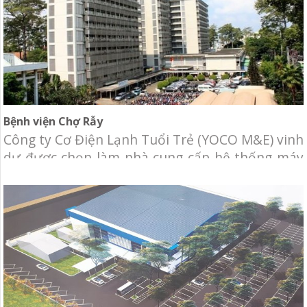
Bệnh viện Chợ Rẫy
Công ty Cơ Điện Lạnh Tuổi Trẻ (YOCO M&E) vinh
dự được chọn làm nhà cung cấp hệ thống máy
lạnh trung tâm cho khu D bệnh viện Chợ Rẫy.
Chủ đầu tư: Bệnh viện Chợ Rẫy.Địa điểm: 201B
Nguyễn Chí Thanh, Phường 12, Quận 5, Hồ Chí
Minh.Hạng mục: Cung cấp và lắp đặt hệ thống
cơ điện