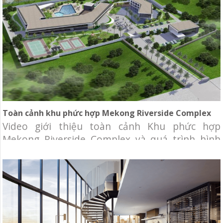
Toàn cảnh khu phức hợp Mekong Riverside Complex
Video giới thiệu toàn cảnh Khu phức hợp
Mekong Riverside Complex và quá trình hình
thành, phát triển của ngân hàng BIDV tại
Campuchia. Đây được chọn là công trình có kiến
trúc tiêu biểu 2016 tại Campuchia. Chủ đầu tư:
Ngân hàng Đầu tư và Phát triển Campuchia
(BIDC) Địa điểm: quận Neamchey, Phnompenh.