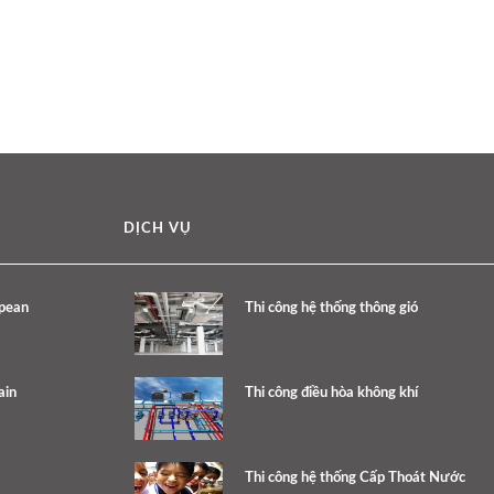
DỊCH VỤ
opean
Thi công hệ thống thông gió
ain
Thi công điều hòa không khí
Thi công hệ thống Cấp Thoát Nước