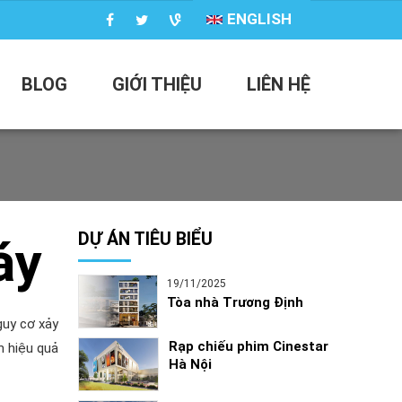
ENGLISH
BLOG
GIỚI THIỆU
LIÊN HỆ
DỰ ÁN TIÊU BIỂU
áy
19/11/2025
Tòa nhà Trương Định
guy cơ xảy
Rạp chiếu phim Cinestar
n hiệu quả
Hà Nội