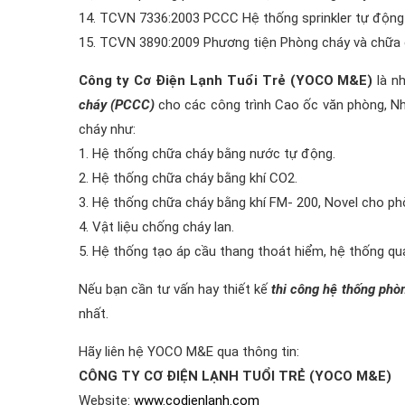
14. TCVN 7336:2003 PCCC Hệ thống sprinkler tự động –
15. TCVN 3890:2009 Phương tiện Phòng cháy và chữa chá
Công ty Cơ Điện Lạnh Tuổi Trẻ (YOCO M&E)
là n
cháy (PCCC)
cho các công trình Cao ốc văn phòng, Nh
cháy như:
1. Hệ thống chữa cháy bằng nước tự động.
2. Hệ thống chữa cháy bằng khí CO2.
3. Hệ thống chữa cháy bằng khí FM- 200, Novel cho phò
4. Vật liệu chống cháy lan.
5. Hệ thống tạo áp cầu thang thoát hiểm, hệ thống quạ
Nếu bạn cần tư vấn hay thiết kế
thi công hệ thống phò
nhất.
Hãy liên hệ YOCO M&E qua thông tin:
CÔNG TY CƠ ĐIỆN LẠNH TUỔI TRẺ (YOCO M&E)
Website:
www.codienlanh.com