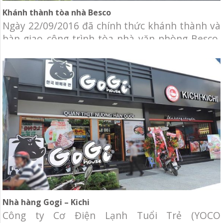
Khánh thành tòa nhà Besco
Ngày 22/09/2016 đã chính thức khánh thành và
bàn giao công trình tòa nhà văn phòng Besco.
Công ty Cơ Điện Lạnh Tuổi Trẻ (YOCO M&E) vinh
dự được chọn làm nhà thầu cung cấp và thi
công lắp đặt hệ thống cơ điện lạnh Tòa nhà văn
phòng Besco. Chủ đầu tư: Công ty TNHH
Nhà hàng Gogi – Kichi
Công ty Cơ Điện Lạnh Tuổi Trẻ (YOCO