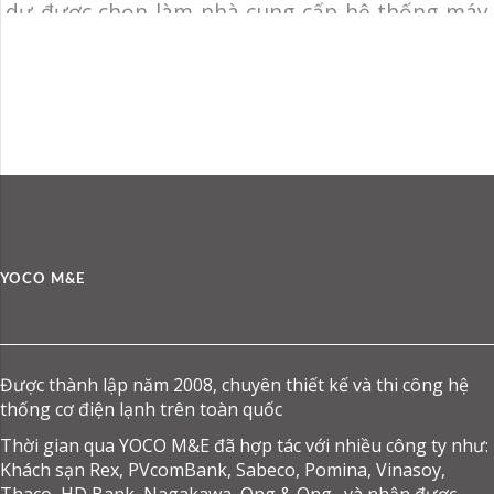
dự được chọn làm nhà cung cấp hệ thống máy
lạnh trung tâm cho khu D bệnh viện Chợ Rẫy.
Chủ đầu tư: Bệnh viện Chợ Rẫy.Địa điểm: 201B
Nguyễn Chí Thanh, Phường 12, Quận 5, Hồ Chí
Minh.Hạng mục: Cung cấp và lắp đặt hệ thống
cơ điện
YOCO M&E
Được thành lập năm 2008, chuyên thiết kế và thi công hệ
thống cơ điện lạnh trên toàn quốc
Thời gian qua YOCO M&E đã hợp tác với nhiều công ty như:
Khách sạn Rex, PVcomBank, Sabeco, Pomina, Vinasoy,
Thaco, HD Bank, Nagakawa, Ong & Ong…và nhận được