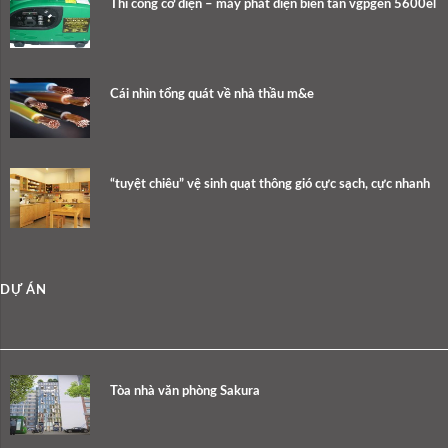
Thi công cơ điện – máy phát điện biến tần vgpgen 5600el
Cái nhìn tổng quát về nhà thầu m&e
“tuyệt chiêu” vệ sinh quạt thông gió cực sạch, cực nhanh
DỰ ÁN
Tòa nhà văn phòng Sakura