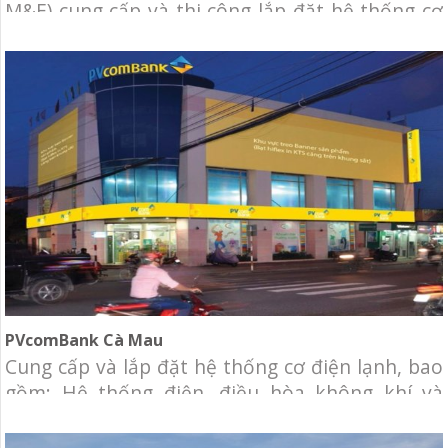
M&E) cung cấp và thi công lắp đặt hệ thống cơ
điện lạnh cho nhà hàng Gogi House- Kichi Kichi
Chủ đầu tư: Nhà hàng Gogi House – Kichi Kichi
Diện tích: 600m2 Địa điểm: Nguyễn Ảnh Thủ,
quận 12, Tp.HCM Hạng mục: Cung cấp và thi
công hệ
PVcomBank Cà Mau
Cung cấp và lắp đặt hệ thống cơ điện lạnh, bao
gồm: Hệ thống điện, điều hòa không khí và
thông gió, hệ thống data, telephone, hệ thống
camera, báo động, báo cháy.