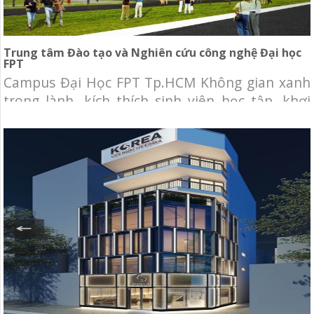
Trung tâm Đào tạo và Nghiên cứu công nghệ Đại học
FPT
Campus Đại Học FPT Tp.HCM Không gian xanh
trong lành, kích thích sinh viên học tập, khơi
nguồn cảm hứng sáng tạo. Trường Đại học FPT
tiên phong sử dụng công nghệ hiện đại trong
giảng dạy và học tập. Các khu vực giải trí, tiện
ích, thể thao tích hợp giúp sinh viên phát