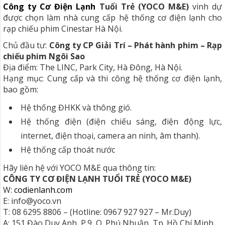
Công ty Cơ Điện Lạnh
Tuổi Trẻ (YOCO M&E)
vinh dự
được chọn làm nhà cung cấp hệ thống cơ điện lạnh cho
rạp chiếu phim Cinestar Hà Nội.
Chủ đầu tư:
Công ty CP Giải Trí – Phát hành phim – Rạp
chiếu phim Ngôi Sao
Địa điểm: The LINC, Park City, Hà Đông, Hà Nội.
Hạng mục: Cung cấp và thi công hệ thống cơ điện lạnh,
bao gồm:
Hệ thống ĐHKK và thông gió.
Hệ thống điện (điện chiếu sáng, điện động lực,
internet, điện thoại, camera an ninh, âm thanh).
Hệ thống cấp thoát nước
Hãy liên hệ với YOCO M&E qua thông tin:
CÔNG TY CƠ ĐIỆN LẠNH TUỔI TRẺ (YOCO M&E)
W:
codienlanh.com
E: info@yoco.vn
T: 08 6295 8806 – (Hotline: 0967 927 927 – Mr.Duy)
A: 151 Đào Duy Anh, P.9, Q. Phú Nhuận, Tp. Hồ Chí Minh