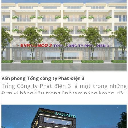
Văn phòng Tổng công ty Phát Điện 3
Tổng Công ty Phát điện 3 là một trong những
Đơn vị hàng đầu trong lĩnh vực năng lượng, đầu
tư phát triển nguồn điện tại Việt Nam và khu
vực. Chủ đầu tư: Tổng công ty Phát Điện 3. Địa
điểm: Khu đô thị Sala, Shop House số 60, 62, 64,
66 Nguyễn Cơ Thạch, P.