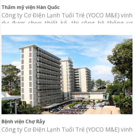
Thẩm mỹ viện Hàn Quốc
Công ty Cơ Điện Lạnh Tuổi Trẻ (YOCO M&E) vinh
dự được chọn thiết kế, thi công hệ thống cơ
điện lạnh cho tòa nhà Thẩm mỹ viện Hàn Quốc.
Chủ đầu tư: Thẩm mỹ viện Hàn Quốc. Địa điểm:
Trần Nhật Duật, Phường Tân Định, Quận 1, TP.
HCM. Hạng mục: Thiết kế và thi
Bệnh viện Chợ Rẫy
Công ty Cơ Điện Lạnh Tuổi Trẻ (YOCO M&E) vinh