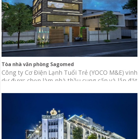
Tòa nhà văn phòng Sagomed
Công ty Cơ Điện Lạnh Tuổi Trẻ (YOCO M&E) vinh
dự được chọn làm nhà thầu cung cấp và lắp đặt
hệ thống cơ điện cho tòa nhà văn phòng
SAGOMED. Chủ đầu tư: Công ty CP Kĩ Thuật và
Thiết Bị Y Tế Sài Gòn Địa điểm: Số 823 đường
31C, phường An Phú, quận 2, Tp.HCM. Hạng