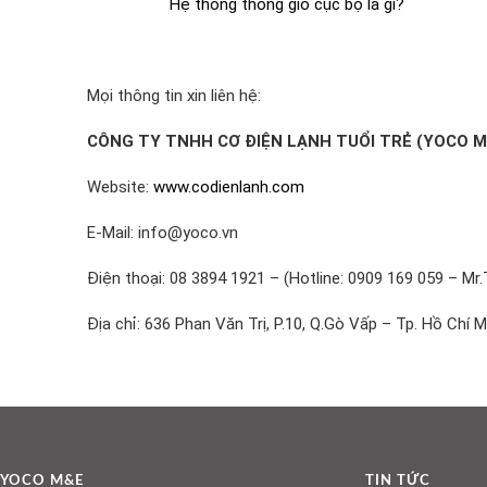
Hệ thống thông gió cục bộ là gì?
Mọi thông tin xin liên hệ:
CÔNG TY TNHH CƠ ĐIỆN LẠNH TUỔI TRẺ (YOCO M
Website:
www.codienlanh.com
E-Mail: info@yoco.vn
Điện thoại: 08 3894 1921 – (Hotline: 0909 169 059 – Mr.
Địa chỉ: 636 Phan Văn Trị, P.10, Q.Gò Vấp – Tp. Hồ Chí M
YOCO M&E
TIN TỨC