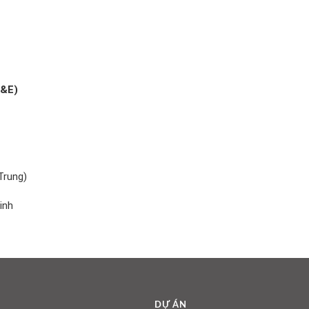
&E)
Trung)
inh
DỰ ÁN