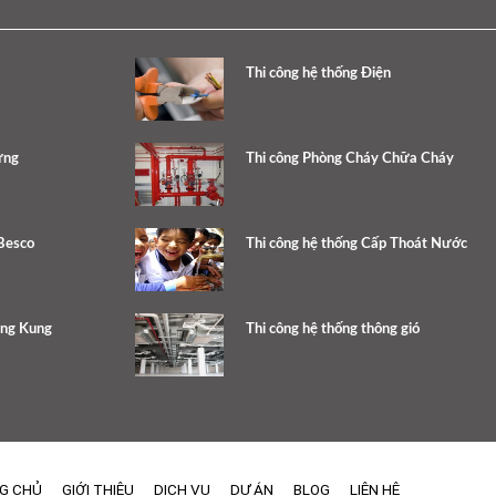
Thi công hệ thống Điện
ưng
Thi công Phòng Cháy Chữa Cháy
Besco
Thi công hệ thống Cấp Thoát Nước
ang Kung
Thi công hệ thống thông gió
G CHỦ
GIỚI THIỆU
DỊCH VỤ
DỰ ÁN
BLOG
LIÊN HỆ