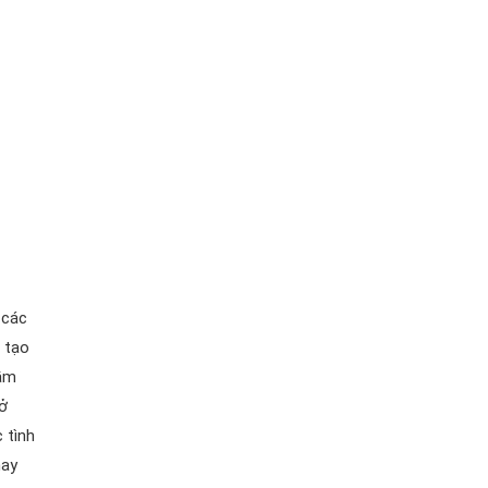
 các
 tạo
hầm
ở
 tình
hay