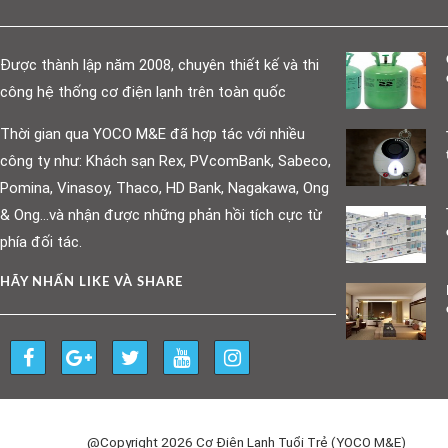
Được thành lập năm 2008, chuyên thiết kế và thi
công hệ thống cơ điện lạnh trên toàn quốc
Thời gian qua YOCO M&E đã hợp tác với nhiều
công ty như: Khách sạn Rex, PVcomBank, Sabeco,
Pomina, Vinasoy, Thaco, HD Bank, Nagakawa, Ong
& Ong…và nhận được những phản hồi tích cực từ
phía đối tác.
HÃY NHẤN LIKE VÀ SHARE
@Copyright 2026 Cơ Điện Lạnh Tuổi Trẻ (YOCO M&E)