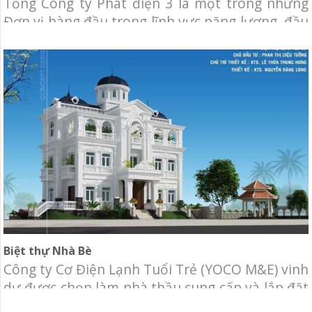
Tổng Công ty Phát điện 3 là một trong những
Đơn vị hàng đầu trong lĩnh vực năng lượng, đầu
tư phát triển nguồn điện tại Việt Nam và khu
vực. Chủ đầu tư: Tổng công ty Phát Điện 3. Địa
điểm: Khu đô thị Sala, Shop House số 60, 62, 64,
66 Nguyễn Cơ Thạch, P.
Biệt thự Nhà Bè
Công ty Cơ Điện Lạnh Tuổi Trẻ (YOCO M&E) vinh
dự được chọn làm nhà thầu cung cấp và lắp đặt
hệ thống Máy lạnh trung tâm VRV và thông gió