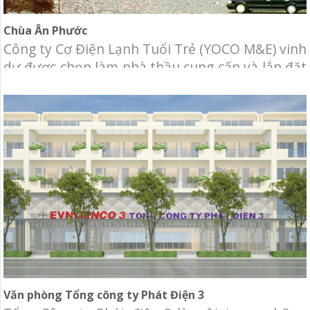
Chùa Ân Phước
Công ty Cơ Điện Lạnh Tuổi Trẻ (YOCO M&E) vinh
dự được chọn làm nhà thầu cung cấp và lắp đặt
hệ thống Điều hòa không khí (máy lạnh trung
tâm) VRF và thông gió cho dự án chùa Ân
Phước. Chủ đầu tư: Chùa Ân Phước Địa điểm:
477 Nơ Trang Long, phường 13, Bình Thạnh, Hồ
Văn phòng Tổng công ty Phát Điện 3