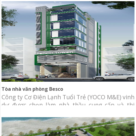
cho biệt thự Nhà Bè. Địa điểm: Khu Cotec, Nhà
Bè, Tp.HCM. Hạng mục: Cung cấp và thi công hệ
thống cơ điện lạnh, bao gồm: Hệ
Tòa nhà văn phòng Besco
Công ty Cơ Điện Lạnh Tuổi Trẻ (YOCO M&E) vinh
dự được chọn làm nhà thầu cung cấp và thi
công lắp đặt hệ thống cơ điện lạnh Tòa nhà văn
phòng Besco. Chủ đầu tư: Công ty TNHH MTV
Dịch Vụ Công Ích TNXP Địa điểm: 172-174