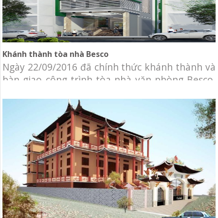
Khánh thành tòa nhà Besco
Ngày 22/09/2016 đã chính thức khánh thành và
bàn giao công trình tòa nhà văn phòng Besco.
Công ty Cơ Điện Lạnh Tuổi Trẻ (YOCO M&E) vinh
dự được chọn làm nhà thầu cung cấp và thi
công lắp đặt hệ thống cơ điện lạnh Tòa nhà văn
phòng Besco. Chủ đầu tư: Công ty TNHH