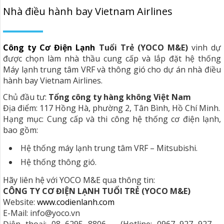
Nhà điều hành bay Vietnam Airlines
Công ty Cơ Điện Lạnh
Tuổi Trẻ (YOCO M&E)
vinh dự
được chọn làm nhà thầu cung cấp và lắp đặt hệ thống
Máy lạnh trung tâm VRF và thông gió cho dự án nhà điều
hành bay Vietnam Airlines.
Chủ đầu tư:
Tổng công ty hàng không Việt Nam
Địa điểm: 117 Hồng Hà, phường 2, Tân Bình, Hồ Chí Minh.
Hạng mục: Cung cấp và thi công hệ thống cơ điện lạnh,
bao gồm:
Hệ thống máy lạnh trung tâm VRF – Mitsubishi.
Hệ thống thông gió.
Hãy liên hệ với YOCO M&E qua thông tin:
CÔNG TY CƠ ĐIỆN LẠNH TUỔI TRẺ (YOCO M&E)
Website:
www.codienlanh.com
E-Mail: info@yoco.vn
Điện thoại: 08 6295 8806 – (Hotline: 0967 927 927 –