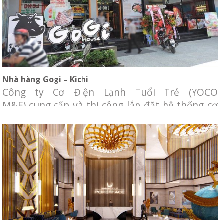
Nhà hàng Gogi – Kichi
Công ty Cơ Điện Lạnh Tuổi Trẻ (YOCO
M&E) cung cấp và thi công lắp đặt hệ thống cơ
điện lạnh cho nhà hàng Gogi House- Kichi Kichi
Chủ đầu tư: Nhà hàng Gogi House – Kichi Kichi
Diện tích: 600m2 Địa điểm: Nguyễn Ảnh Thủ,
quận 12, Tp.HCM Hạng mục: Cung cấp và thi
công hệ