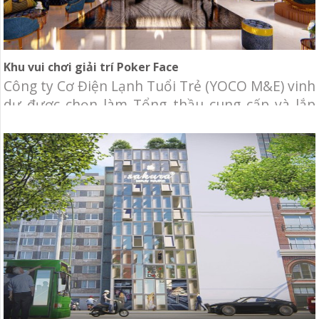
Khu vui chơi giải trí Poker Face
Công ty Cơ Điện Lạnh Tuổi Trẻ (YOCO M&E) vinh
dự được chọn làm Tổng thầu cung cấp và lắp
đặt hệ thống cơ điện lạnh cho Khu vui chơi giải
trí Poker Face. Chủ đầu tư: KHANH HOLDINGS
Địa điểm: Số 3 Nguyễn Lương Bằng, Tân Phú,
Quận 7, Tp.Hồ Chí Minh. Qui mô: 5.800m2 Hạng
mục: