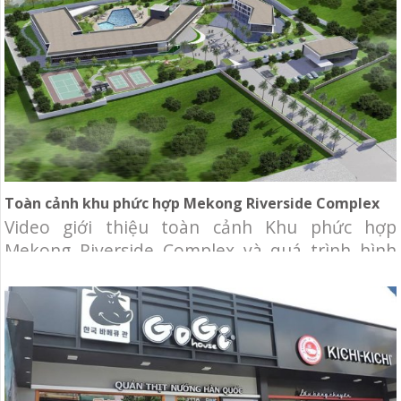
Nguyễn Trãi, Phường 3, Quận 5, Tp.HCM Qui
Toàn cảnh khu phức hợp Mekong Riverside Complex
Video giới thiệu toàn cảnh Khu phức hợp
Mekong Riverside Complex và quá trình hình
thành, phát triển của ngân hàng BIDV tại
Campuchia. Đây được chọn là công trình có kiến
trúc tiêu biểu 2016 tại Campuchia. Chủ đầu tư:
Ngân hàng Đầu tư và Phát triển Campuchia
(BIDC) Địa điểm: quận Neamchey,