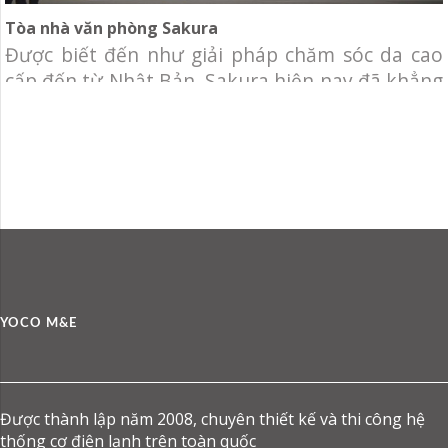
Tòa nhà văn phòng Sakura
Được biết đến như giải pháp chăm sóc da cao
cấp đến từ Nhật Bản, Sakura hiện nay đã khẳng
định thương hiệu tại thị trường mỹ phẩm Việt.
Chủ đầu tư: Sakura Vietnam. Địa điểm: 242-244
Hai Bà Trưng, Phường Tân Định, Quận 1,
TP.HCM. Hạng mục: Cung cấp và thi công hệ
thống cơ điện
YOCO M&E
Được thành lập năm 2008, chuyên thiết kế và thi công hệ
thống cơ điện lạnh trên toàn quốc