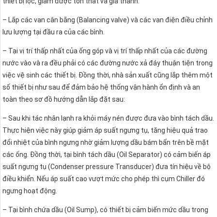
thiết bị lọc, giảm được tổn thất và giá thành.
– Lắp các van cân bằng (Balancing valve) và các van điện điều chỉnh
lưu lượng tại đầu ra của các bình.
– Tại vị trí thấp nhất của ống góp và vị trí thấp nhất của các đường
nước vào và ra đều phải có các đường nước xả đáy thuận tiện trong
việc vệ sinh các thiết bị. Đồng thời, nhà sản xuất cũng lắp thêm một
số thiết bị như sau để đảm bảo hệ thống vận hành ổn định và an
toàn theo sơ đồ hướng dẫn lắp đặt sau:
– Sau khi tác nhân lạnh ra khỏi máy nén được đưa vào bình tách dầu.
Thực hiện việc này giúp giảm áp suất ngưng tụ, tăng hiệu quả trao
đổi nhiệt của bình ngưng nhờ giảm lượng dầu bám bẩn trên bề mặt
các ống. Đồng thời, tại bình tách dầu (Oil Separator) có cảm biến áp
suất ngưng tụ (Condenser pressure Transducer) đưa tín hiệu về bộ
điều khiển. Nếu áp suất cao vượt mức cho phép thì cụm Chiller đó
ngưng hoạt động.
– Tại bình chứa dầu (Oil Sump), có thiết bị cảm biến mức dầu trong