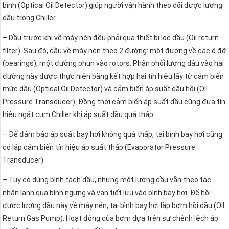
bình (Optical Oil Detector) giúp người vận hành theo dõi được lượng
dầu trong Chiller.
– Dầu trước khi về máy nén đều phải qua thiết bị lọc dầu (Oil return
filter). Sau đó, dầu về máy nén theo 2 đường: một đường về các ổ đỡ
(bearings), một đường phun vào rotors. Phân phối lượng dầu vào hai
đường này được thực hiện bằng kết hợp hai tín hiệu lấy từ cảm biến
mức dầu (Optical Oil Detector) và cảm biến áp suất dầu hồi (Oil
Pressure Transducer). Đồng thời cảm biến áp suất dầu cũng đưa tín
hiệu ngắt cụm Chiller khi áp suất dầu quá thấp.
– Để đảm bảo áp suất bay hơi không quá thấp, tại bình bay hơi cũng
có lắp cảm biến tín hiệu áp suất thấp (Evaporator Pressure
Transducer).
– Tuy có dùng bình tách dầu, nhưng một lượng dầu vẫn theo tác
nhân lạnh qua bình ngưng và van tiết lưu vào bình bay hơi. Để hồi
được lượng dầu này về máy nén, tại bình bay hơi lắp bơm hồi dầu (Oil
Return Gas Pump). Hoạt động của bơm dựa trên sự chênh lệch áp