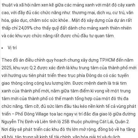
thuật và xã hội nằm xen kẽ giữa các mảng xanh với mật độ cây xanh
cao, với đầy đủ các chức năng như: thương mại, dịch vụ, cư trú, văn
hóa, giáo dục, chăm sóc sức khỏe… Mật độ xây dựng của dự án rất
thấp chỉ 24,09% cho thấy quỹ đất dành cho mảng xanh thiên nhiên
và các khu vực chức năng rất được chủ đầu tư quan tâm.
Vị trí
Theo đồ án điều chỉnh quy hoạch chung xây dựng TP.HCM đến năm
2025, khu vực Q.2 được xác định là khu trung tâm của thành phố mới
với hướng ưu tiên phát triển theo trục phía Đông do có các tuyến
giao thông công cộng lưu lượng lớn. Được mệnh danh là trái tim
xanh của thành phố mới, nằm giữa tâm điểm kì vọng về một trung
tâm mới của thành phố có thế mạnh tổng hợp của một đô thị đa
chức năng, tầm cỡ, đủ sức làm đầu tàu kéo nền kinh tế cả vùng phát
triển – Phố Đông Village tọa lạc ngay vị trí đắc địa giao lộ giữa đường
Nguyễn Thị Định và Liên tỉnh lộ 25B thuộc phường Cát Lái, Quận 2.
Nơi đây sẽ phát triển các khu đô thị lớn mở rộng, đồng bộ về hạ tầng
xã hội, tập trung về kinh tế tài chính, văn hóa giải trí và du lịch.