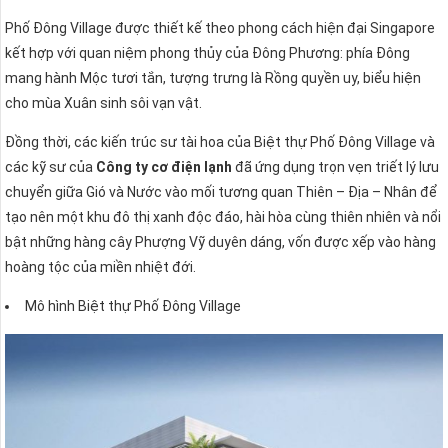
Phố Đông Village được thiết kế theo phong cách hiện đại Singapore
kết hợp với quan niệm phong thủy của Ðông Phương: phía Ðông
mang hành Mộc tươi tắn, tượng trưng là Rồng quyền uy, biểu hiện
cho mùa Xuân sinh sôi vạn vật.
Ðồng thời, các kiến trúc sư tài hoa của Biệt thự Phố Đông Village và
các kỹ sư của
Công ty cơ điện lạnh
đã ứng dụng trọn vẹn triết lý lưu
chuyển giữa Gió và Nước vào mối tương quan Thiên – Ðịa – Nhân để
tạo nên một khu đô thị xanh độc đáo, hài hòa cùng thiên nhiên và nổi
bật những hàng cây Phượng Vỹ duyên dáng, vốn được xếp vào hàng
hoàng tộc của miền nhiệt đới.
Mô hình Biệt thự Phố Đông Village