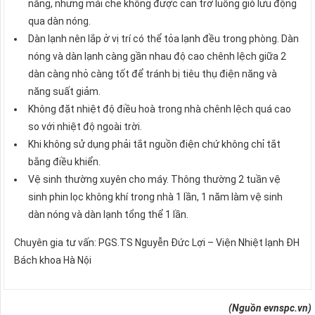
nắng, nhưng mái che không được cản trở luồng gió lưu động
qua dàn nóng.
Dàn lạnh nên lắp ở vị trí có thể tỏa lạnh đều trong phòng. Dàn
nóng và dàn lạnh càng gần nhau độ cao chênh lệch giữa 2
dàn càng nhỏ càng tốt để tránh bị tiêu thụ điện năng và
năng suất giảm.
Không đặt nhiệt độ điều hoà trong nhà chênh lệch quá cao
so với nhiệt độ ngoài trời.
Khi không sử dụng phải tắt nguồn điện chứ không chỉ tắt
bằng điều khiển.
Vệ sinh thường xuyên cho máy. Thông thường 2 tuần vệ
sinh phin lọc không khí trong nhà 1 lần, 1 năm làm vệ sinh
dàn nóng và dàn lạnh tổng thể 1 lần.
Chuyên gia tư vấn: PGS.TS Nguyễn Đức Lợi – Viện Nhiệt lạnh ĐH
Bách khoa Hà Nội
(Nguồn evnspc.vn)