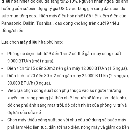
điều hoà
nhiệt độ đều đã tăng từ 2-10%. Nguyên nhân ngoài do ảnh
hưởng của sự biến động tỷ giá USD, việc tăng giá xăng dầu, còn do
sức mua tăng cao… Hiện máy điều hoà nhiệt độ tiết kiệm điện của
Panasonic, Daikin, Toshiba… dao động khoảng trên dưới 9 triệu
đồng/chiếc.
Lựa chọn
máy điều hòa
phù hợp:
Phòng có diện tích từ 9 đến 15m2 có thể gắn máy công suất
9.000 BTU/h (một ngựa).
Diện tích từ 15 đến 20m2 nên gắn máy 12.000 BTU/h (1,5 ngựa).
Diện tích từ 20 đến 30 m2 nên gắn máy 24.000 BTU/h (2.5 ngựa),
30.000 BTU/h (3 ngựa).
Việc lựa chọn công suất còn phụ thuộc vào số người thường
xuyên có trong phòng (vì thân nhiệt người sẽ làm giảm độ lạnh),
độ che phủ ánh sáng mặt trời, độ cách nhiệt của phòng, vị trí và
độ lớn của cửa sổ…
Chọn máy thiếu công suất so với nhu cầu sử dụng sẽ buộc máy
phải làm việc liên tục, dẫn tới hao điện, nóng máy và giảm độ bền