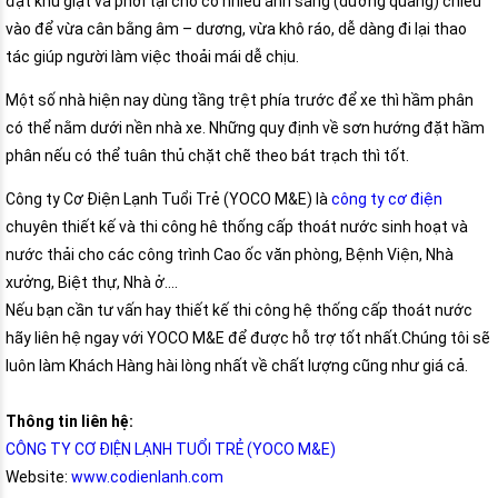
đặt khu giặt và phơi tại chỗ có nhiều ánh sáng (dương quang) chiếu
vào để vừa cân bằng âm – dương, vừa khô ráo, dễ dàng đi lại thao
tác giúp người làm việc thoải mái dễ chịu.
Một số nhà hiện nay dùng tầng trệt phía trước để xe thì hầm phân
có thể nằm dưới nền nhà xe. Những quy định về sơn hướng đặt hầm
phân nếu có thể tuân thủ chặt chẽ theo bát trạch thì tốt.
Công ty Cơ Điện Lạnh Tuổi Trẻ (YOCO M&E) là
công ty cơ điện
chuyên thiết kế và thi công hê thống cấp thoát nước sinh hoạt và
nước thải cho các công trình Cao ốc văn phòng, Bệnh Viện, Nhà
xưởng, Biệt thự, Nhà ở….
Nếu bạn cần tư vấn hay thiết kế thi công hệ thống cấp thoát nước
hãy liên hệ ngay với YOCO M&E để được hỗ trợ tốt nhất.Chúng tôi sẽ
luôn làm Khách Hàng hài lòng nhất về chất lượng cũng như giá cả.
Thông tin liên hệ:
CÔNG TY CƠ ĐIỆN LẠNH TUỔI TRẺ (YOCO M&E)
Website:
www.codienlanh.com