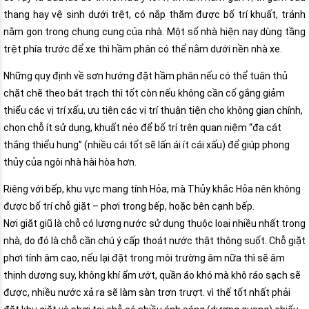
thang hay vệ sinh dưới trệt, có nắp thăm được bố trí khuất, tránh
nằm gọn trong chung cung của nhà. Một số nhà hiện nay dùng tầng
trệt phía trước để xe thì hầm phân có thể nằm dưới nền nhà xe.
Những quy định về sơn hướng đặt hầm phân nếu có thể tuân thủ
chặt chẽ theo bát trạch thì tốt còn nếu không cần cố gắng giảm
thiểu các vị trí xấu, ưu tiên các vị trí thuận tiện cho không gian chính,
chọn chỗ ít sử dụng, khuất nẻo để bố trí trên quan niệm “đa cát
thắng thiểu hung” (nhiều cái tốt sẽ lấn ái ít cái xấu) để giúp phong
thủy của ngôi nhà hài hòa hơn.
Riêng với bếp, khu vực mang tính Hỏa, mà Thủy khắc Hỏa nên không
được bố trí chỗ giặt – phơi trong bếp, hoặc bên cạnh bếp.
Nơi giặt giũ là chỗ có lượng nước sử dụng thuộc loại nhiều nhất trong
nhà, do đó là chỗ cần chú ý cấp thoát nước thật thông suốt. Chỗ giặt
phơi tính âm cao, nếu lại đặt trong môi trường âm nữa thì sẽ âm
thịnh dương suy, không khí ẩm ướt, quần áo khó mà khô ráo sạch sẽ
được, nhiều nước xả ra sẽ làm sàn trơn trượt. vì thế tốt nhất phải