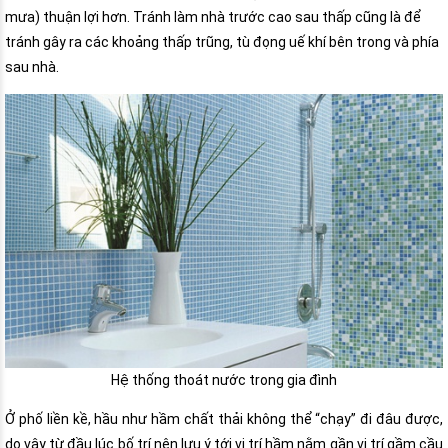
mưa) thuận lợi hơn. Tránh làm nhà trước cao sau thấp cũng là để
tránh gây ra các khoảng thấp trũng, tù đọng uế khí bên trong và phía
sau nhà.
Hệ thống thoát nước trong gia đình
Ở phố liền kề, hầu như hầm chất thải không thể “chạy” đi đâu được,
do vậy từ đầu lúc bố trí nên lưu ý tới vị trí hầm nằm gần vị trí gầm cầu