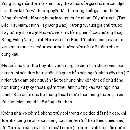
Vùng hung mỗi nhà mỗi khác, tùy theo tuổi của gia chủ mà xác định
dựa theo la bàn và theo nguyên tắc tọa hung: tuổi gia chủ thuộc
Đông tứ mệnh thì vùng hung là vùng thuộc nhóm Tây tứ trạch (Tây
Bắc, Tây Nam, chính Tây, Đông Bắc). Tương tự, tuổi gia chủ thuộc
Tây tứ mệnh sẽ đặt khu vực vệ sinh, hầm phân ở các hướng thuộc
Đông, Đông Nam, chính Nam và chính Bắc. Tất nhiên còn phải xem
xét sơn hướng cụ thể trong từng hướng vừa nêu để tránh phạm
cung xấu.
Một số nhà biệt thự hay nhà vườn rộng có diện tích khuôn viên bao
quanh thì nên đưa hầm phân, hố ga ra hẳn bên ngoài phần xây nhà (dĩ
nhiên vẫn đảm bảo nguyên tắc tọa hung như kể trên) để chủ động
hơn trong xử lý kỹ thuật, giảm thiểu ảnh hưởng xấu vào ngôi nhà
chính. Đặc điểm của hệ thống thoát nước thải thông thường là có
độ dốc thích hợp để dễ dàng tiêu thoát.
Không phải vô cớ mà phong thủy coi trọng việc đắp đất nền cao, khi
tòa nhà càng về phía sau càng cao dần lên (nở hậu theo chiều cao)
để đảm bảo các phần tiêu thoát nước (cả nước sinh hoạt lẫn nước