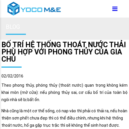
BLOG
BỐ TRÍ HỆ THỐNG THOÁT NƯỚC THẢI
PHÙ HỢP VỚI PHONG THỦY CỦA GIA
CHỦ
02/02/2016
Theo phong thủy, phóng thủy (thoát nước) quan trọng không kém
khai môn (mở cửa): nếu phóng thủy sai, cơ cấu bố trí của toàn bộ
ngôi nhà sẽ bị bất ổn.
Nhà cũng là một cơ thể sống, có nạp vào thì phải có thải ra, nếu hoàn
thiện sơn phết chưa đẹp thì có thể điều chỉnh, nhưng khi hệ thống
thoát nước, hố ga gặp trục trặc thì sẽ không thể sinh hoạt được.