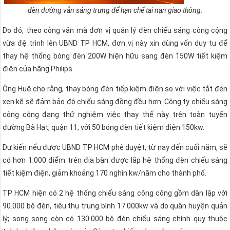
đèn đường vẫn sáng trưng để hạn chế tai nạn giao thông.
Do đó, theo công văn mà đơn vị quản lý đèn chiếu sáng công cộng
vừa đệ trình lên UBND TP HCM, đơn vị này xin dùng vốn duy tu để
thay hệ thống bóng đèn 200W hiện hữu sang đèn 150W tiết kiệm
điện của hãng Philips.
Ông Huệ cho rằng, thay bóng đèn tiếp kiệm điện so với việc tắt đèn
xen kẽ sẽ đảm bảo độ chiếu sáng đồng đều hơn. Công ty chiếu sáng
công cộng đang thử nghiệm việc thay thế này trên toàn tuyến
đường Bà Hạt, quận 11, với 50 bóng đèn tiết kiệm điện 150kw.
Dự kiến nếu được UBND TP HCM phê duyệt, từ nay đến cuối năm, sẽ
có hơn 1.000 điểm trên địa bàn được lắp hệ thống đèn chiếu sáng
tiết kiệm điện, giảm khoảng 170 nghìn kw/năm cho thành phố.
TP HCM hiện có 2 hệ thống chiếu sáng công cộng gồm dân lập với
90.000 bộ đèn, tiêu thụ trung bình 17.000kw và do quận huyện quản
lý; song song còn có 130.000 bộ đèn chiếu sáng chính quy thuộc