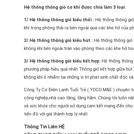
Hệ thống thông gió cơ khí được chia làm 3 loại:
1/ Hệ thống thông gió kiểu thổi :
Hệ thống thông gió
khí trong phòng thải ra bên ngoài qua các khe hở của p
2/ Hệ thống thông gió kiểu hút :
Hệ thống thông gió k
không khí bên ngoài tràn vào phòng theo các khe hở hoặ
3/ Hệ thống thông gió kiểu kết hợp:
Hệ thống thông g
phương pháp hiệu quả nhất Thông gió kết hợp giữa hút x
không khí ô nhiễm tại những vị trí phát sinh chất độc và 
Công Ty Cơ Điện Lạnh Tuổi Trẻ ( YOCO M&E ) chuyên tư v
công nghiệp,nhà cao tầng, tầng hầm. Chúng tôi luôn nân
và sức khỏe cho người sử dụng.cam kết mang đến cho 
tiến độ với giá thành hợp lý nhất
Thông Tin Liên HỆ