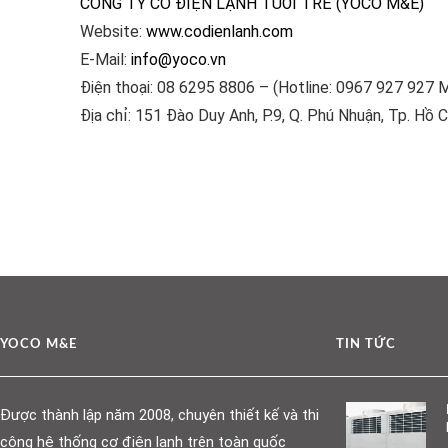
CÔNG TY CƠ ĐIỆN LẠNH TUỔI TRẺ (YOCO M&E)
Website:
www.codienlanh.com
E-Mail:
info@yoco.vn
Điện thoại: 08 6295 8806 – (Hotline: 0967 927 927 M
Địa chỉ: 151 Đào Duy Anh, P.9, Q. Phú Nhuận, Tp. Hồ C
YOCO M&E
TIN TỨC
Được thành lập năm 2008, chuyên thiết kế và thi
công hệ thống cơ điện lạnh trên toàn quốc