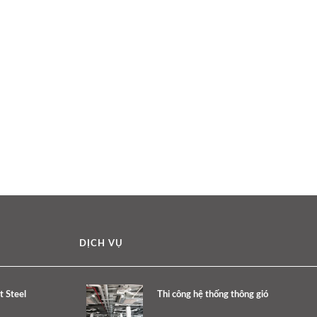
DỊCH VỤ
 Steel
Thi công hệ thống thông gió