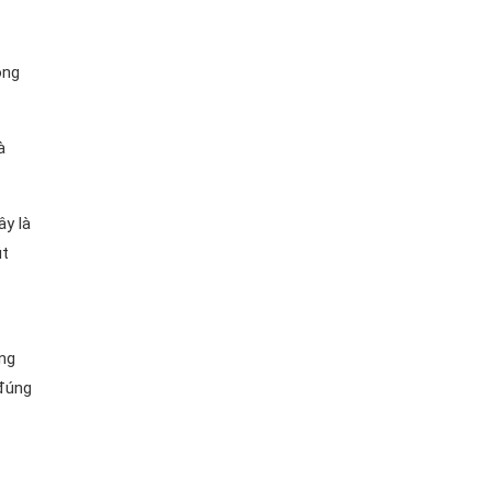
ông
à
ây là
út
ng
 đúng