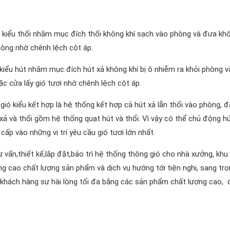
 kiểu thổi nhằm mục đích thổi không khí sạch vào phòng và đưa kh
hòng nhờ chênh lệch cột áp.
iểu hút nhằm mục đích hút xả không khí bị ô nhiễm ra khỏi phòng v
c cửa lấy gió tươi nhờ chênh lệch cột áp.
ió kiểu kết hợp là hệ thống kết hợp cả hút xả lẫn thổi vào phòng, đ
ả và thổi gồm hệ thống quạt hút và thổi. Vì vậy có thể chủ động h
cấp vào những vị trí yêu cầu gió tươi lớn nhất.
ấn,thiết kế,lắp đặt,bảo trì hệ thống thông gió cho nhà xưởng, khu
g cao chất lượng sản phẩm và dịch vụ hướng tới tiện nghi, sang trọ
khách hàng sự hài lòng tối đa bằng các sản phẩm chất lượng cao,