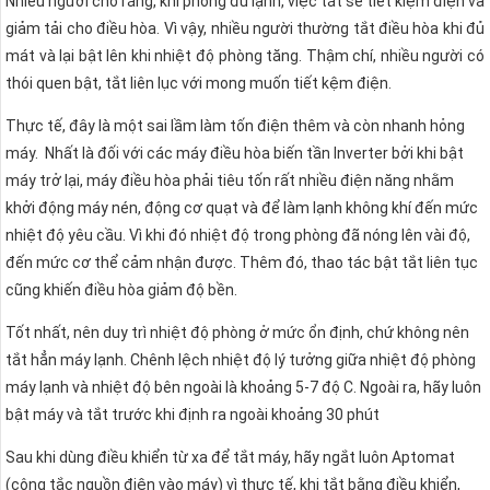
Nhiều người cho rằng, khi phòng đủ lạnh, việc tắt sẽ tiết kiệm điện và
giảm tải cho điều hòa. Vì vậy, nhiều người thường tắt điều hòa khi đủ
mát và lại bật lên khi nhiệt độ phòng tăng. Thậm chí, nhiều người có
thói quen bật, tắt liên lục với mong muốn tiết kệm điện.
Thực tế, đây là một sai lầm làm tốn điện thêm và còn nhanh hỏng
máy. Nhất là đối với các máy điều hòa biến tần Inverter bởi khi bật
máy trở lại, máy điều hòa phải tiêu tốn rất nhiều điện năng nhằm
khởi động máy nén, động cơ quạt và để làm lạnh không khí đến mức
nhiệt độ yêu cầu. Vì khi đó nhiệt độ trong phòng đã nóng lên vài độ,
đến mức cơ thể cảm nhận được. Thêm đó, thao tác bật tắt liên tục
cũng khiến điều hòa giảm độ bền.
Tốt nhất, nên duy trì nhiệt độ phòng ở mức ổn định, chứ không nên
tắt hẳn máy lạnh. Chênh lệch nhiệt độ lý tưởng giữa nhiệt độ phòng
máy lạnh và nhiệt độ bên ngoài là khoảng 5-7 độ C. Ngoài ra, hãy luôn
bật máy và tắt trước khi định ra ngoài khoảng 30 phút
Sau khi dùng điều khiển từ xa để tắt máy, hãy ngắt luôn Aptomat
(công tắc nguồn điện vào máy) vì thực tế, khi tắt bằng điều khiển,