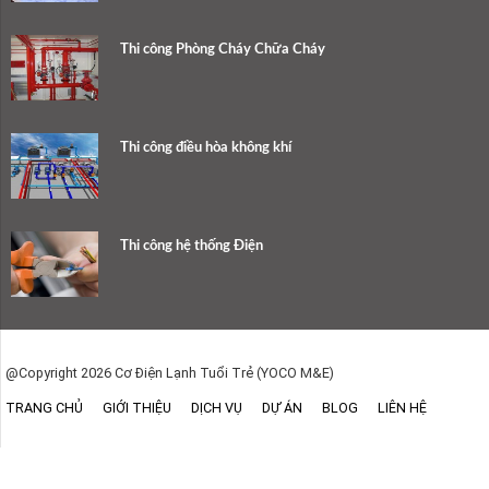
Thi công Phòng Cháy Chữa Cháy
Thi công điều hòa không khí
Thi công hệ thống Điện
@Copyright 2026 Cơ Điện Lạnh Tuổi Trẻ (YOCO M&E)
TRANG CHỦ
GIỚI THIỆU
DỊCH VỤ
DỰ ÁN
BLOG
LIÊN HỆ