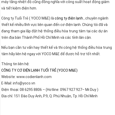
máy tăng nhiệt độ cũng đồng nghĩa với công suất hoạt động giảm
và tiết kiệm điện hơn.
Công ty Tuổi Trẻ ( YOCO M&E) là
công ty điện lạnh
, chuyên ngành
thiết kế nhiều lĩnh vực liên quan đến cơ điện lạnh. Chúng tôi đã và
đang tham gia lắp đặt hệ thống điều hòa trung tâm tại các dự án
trên địa bàn Thành Phố Hồ Chí Minh và các tỉnh lân cận.
Nếu bạn cần tư vấn hay thiết kế và thi công hệ thống điều hòa trung
tâm hãy liên hệ ngay với YOCO M&E để được hỗ trợ tốt nhất.
Thông tin liên hệ:
CÔNG TY CƠ ĐIỆN LẠNH TUỔI TRẺ (YOCO M&E)
Website: www.codienlanh.com
E-Mail: info@yoco.vn
Điện thoại: 08 6295 8806 – (Hotline: 0967 927 927– Mr.Duy )
Địa chỉ: 151 Đào Duy Anh, P.9, Q. Phú Nhuận, Tp. Hồ Chí Minh