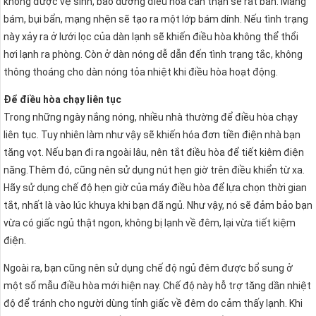
không được vệ sinh, bảo dưỡng điều hòa cẩn thận sẽ rất bẩn. Mảng
bám, bụi bẩn, mạng nhện sẽ tạo ra một lớp bám dính. Nếu tình trạng
này xảy ra ở lưới lọc của dàn lạnh sẽ khiến điều hòa không thể thổi
hơi lạnh ra phòng. Còn ở dàn nóng dễ dẫn đến tình trạng tắc, không
thông thoáng cho dàn nóng tỏa nhiệt khi điều hòa hoạt động.
Để điều hòa chạy liên tục
Trong những ngày nắng nóng, nhiều nhà thường để điều hòa chạy
liên tục. Tuy nhiên làm như vậy sẽ khiến hóa đơn tiền điện nhà bạn
tăng vọt. Nếu bạn đi ra ngoài lâu, nên tắt điều hòa để tiết kiêm điện
năng.Thêm đó, cũng nên sử dụng nút hẹn giờ trên điều khiển từ xa.
Hãy sử dụng chế độ hẹn giờ của máy điều hòa để lựa chọn thời gian
tắt, nhất là vào lúc khuya khi bạn đã ngủ. Như vậy, nó sẽ đảm bảo bạn
vừa có giấc ngủ thật ngon, không bị lạnh về đêm, lại vừa tiết kiệm
điện.
Ngoài ra, bạn cũng nên sử dụng chế độ ngủ đêm được bổ sung ở
một số mẫu điều hòa mới hiện nay. Chế độ này hỗ trợ tăng dần nhiệt
độ để tránh cho người dùng tỉnh giấc về đêm do cảm thấy lạnh. Khi