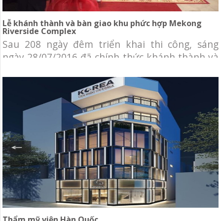
Lễ khánh thành và bàn giao khu phức hợp Mekong
Riverside Complex
Sau 208 ngày đêm triển khai thi công, sáng
ngày 28/07/2016 đã chính thức khánh thành và
bàn giao công trình Khu phức hợp Mekong
Riverside Complex tại Campuchia. Chủ đầu tư:
Ngân hàng Đầu tư và Phát triển Campuchia
(BIDC) Địa điểm: quận Neamchey, Phnompenh.
Tổng diện tích khu đất: 20.622 m2 Tổng diện
Thẩm mỹ viện Hàn Quốc