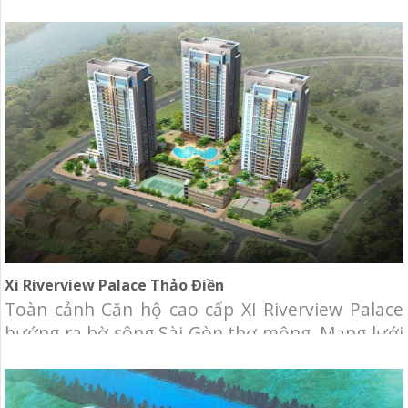
sân vườn lên cao, người mang lâu đài vào khu
đô thị mới…Và nay một người anh thổi hồn vào
tòa nhà văn phòng trung tâm Sài Gòn thành tổ
ấm hiện đại nhưng ấm cúng,
Xi Riverview Palace Thảo Điền
Toàn cảnh Căn hộ cao cấp XI Riverview Palace
hướng ra bờ sông Sài Gòn thơ mộng. Mạng lưới
giao thông thuận lợi, mang lại niềm tự hào đích
thực. Đây là một trong những dự án căn hộ cao
cấp đầu tiên của Chủ đầu tư VGSE đưa thương