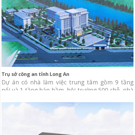
hiệu Xi đến với thị trường
Trụ sở công an tỉnh Long An
Dự án có nhà làm việc trung tâm gồm 9 tầng
nổi và 1 tầng bán hầm, hội trường 500 chỗ, nhà
làm việc, tiếp dân và tàng thư (5 tầng), nhà ở
doanh trại và bếp tập thể (5 tầng), nhà tập
luyện võ thuật, thể dục, thể thao (1 tầng). Công
ty Cơ