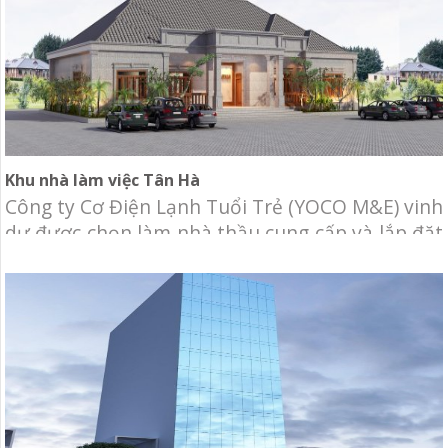
Khu nhà làm việc Tân Hà
Công ty Cơ Điện Lạnh Tuổi Trẻ (YOCO M&E) vinh
dự được chọn làm nhà thầu cung cấp và lắp đặt
hệ thống cơ điện lạnh cho khu nhà làm việc Tân
Hà. Chủ đầu tư: Công ty TNHH Đầu Tư Tân Hà
Địa điểm: Hàm Tân, Bình Thuận. Diện tích:
600m2 Hạng mục: Cung cấp và thi công