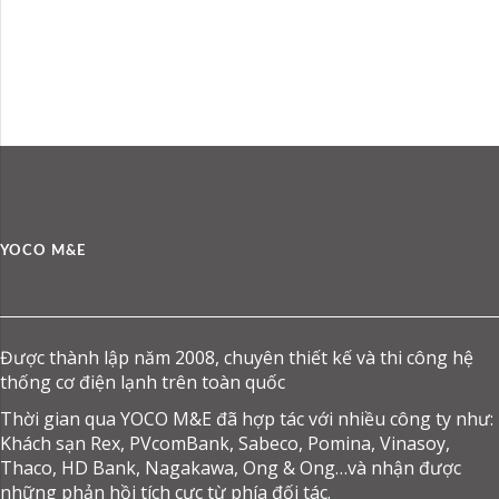
hệ thống Máy lạnh trung tâm VRF và thông gió
cho dự án nhà điều hành bay Vietnam Airlines.
Chủ đầu tư: Tổng công ty hàng không Việt Nam
Địa điểm: 117 Hồng Hà, phường 2,
YOCO M&E
Được thành lập năm 2008, chuyên thiết kế và thi công hệ
thống cơ điện lạnh trên toàn quốc
Thời gian qua YOCO M&E đã hợp tác với nhiều công ty như:
Khách sạn Rex, PVcomBank, Sabeco, Pomina, Vinasoy,
Thaco, HD Bank, Nagakawa, Ong & Ong…và nhận được
những phản hồi tích cực từ phía đối tác.