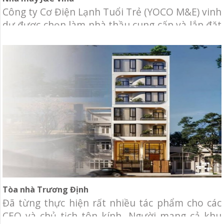
Công ty Cơ Điện Lạnh Tuổi Trẻ (YOCO M&E) vinh
dự được chọn làm nhà thầu cung cấp và lắp đặt
hệ thống Điều hòa không khí (máy lạnh trung
tâm) VRF và thông gió cho dự án nhà máy J&C
Vina. Chủ đầu tư: Công ty TNHH J&C Vina Địa
điểm: Khu công nghiệp An Phước,
Tòa nhà Trương Định
Đã từng thực hiện rất nhiều tác phẩm cho các
CEO và chủ tịch tôn kính…Người mang cả khu