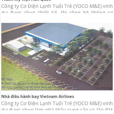
Công ty Cơ Điện Lạnh Tuổi Trẻ (YOCO M&E) vinh
dự được chọn thiết kế, thi công hệ thống cơ
điện lạnh cho tòa nhà Thẩm mỹ viện Hàn Quốc.
Chủ đầu tư: Thẩm mỹ viện Hàn Quốc. Địa điểm:
Trần Nhật Duật, Phường Tân Định, Quận 1, TP.
HCM. Hạng mục: Thiết kế và thi
Nhà điều hành bay Vietnam Airlines
Công ty Cơ Điện Lạnh Tuổi Trẻ (YOCO M&E) vinh
dự được chọn làm nhà thầu cung cấp và lắp đặt