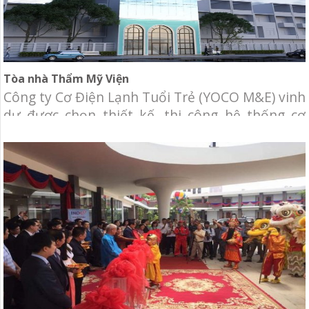
Tòa nhà Thẩm Mỹ Viện
Công ty Cơ Điện Lạnh Tuổi Trẻ (YOCO M&E) vinh
dự được chọn thiết kế, thi công hệ thống cơ
điện lạnh cho tòa nhà Thẩm mỹ viện. Chủ đầu
tư: Thẩm mỹ viện. Địa điểm: Nguyễn Biểu,
Phường 1, Quận 5, TP. HCM. Hạng mục: Thiết
kế và thi công hệ thống cơ điện lạnh, bao