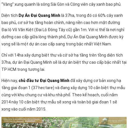
“Vàng” xung quanh là sông Sài Gòn và Công viên cây xanh bao phủ.
Diện tích
Dự Án Đại Quang Minh
là 37ha, trong đó có 60% cây xanh
bao phủ, cơ sở hạ tầng hoàn chỉnh, nâng nền cao hơn mặt đường
Đại lộ Võ Văn Kiệt (Đại Lộ Đông Tây cũ) gần 1m. Với vị thế là nơi nghỉ
dưỡng cao cấp giữa lòng thành phố, Dự Án Đại Quang Minh được kỳ
vọng sẽ là một dự án cao cấp sang trong bậc nhất Việt Nam.
Chỉ với 14ha xây dựng biệt thự và cở sở hạ tầng trên tồng diện tích
37ha, dự án Đại Quang Minh sẽ là dự án biệt thự cao cấp bậc nhất tại
TP HCM trong tương lai.
Hiện nay,
chủ đầu tư Đại Quang Minh
đã xây dựng cơ bản xong hạ
tầng giai đoạn 1 (37 hectare) và đang xây dựng 10 căn biệt thự mẫu
cùng với khu chung cư và khu nhà phố. Theo kế hoạch, cuối năm
2014 này 10 căn biệt thự mẫu sẽ xong và toàn bộ giai đoạn 1 sẽ
xong vào cuối năm 2015.