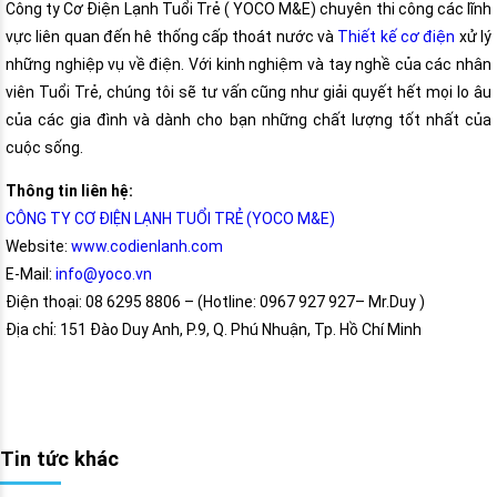
Công ty Cơ Điện Lạnh Tuổi Trẻ ( YOCO M&E) chuyên thi công các lĩnh
vực liên quan đến hê thống cấp thoát nước và
Thiết kế cơ điện
xử lý
những nghiệp vụ về điện. Với kinh nghiệm và tay nghề của các nhân
viên Tuổi Trẻ, chúng tôi sẽ tư vấn cũng như giải quyết hết mọi lo âu
của các gia đình và dành cho bạn những chất lượng tốt nhất của
cuộc sống.
Thông tin liên hệ:
CÔNG TY CƠ ĐIỆN LẠNH TUỔI TRẺ (YOCO M&E)
Website:
www.codienlanh.com
E-Mail:
info@yoco.vn
Điện thoại: 08 6295 8806 – (Hotline: 0967 927 927– Mr.Duy )
Địa chỉ: 151 Đào Duy Anh, P.9, Q. Phú Nhuận, Tp. Hồ Chí Minh
Tin tức khác