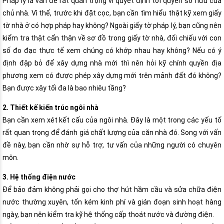
Pháp lý là vấn đề rất quan trọng vì quyết định tới quyền sở hữu của
chủ nhà. Vì thế, trước khi đặt cọc, bạn cần tìm hiểu thật kỹ xem giấy
tờ nhà ở có hợp pháp hay không? Ngoài giấy tờ pháp lý, bạn cũng nên
kiểm tra thật cẩn thận về sơ đồ trong giấy tờ nhà, đối chiếu với con
số đo đạc thực tế xem chúng có khớp nhau hay không? Nếu có ý
định đập bỏ để xây dựng nhà mới thì nên hỏi kỹ chính quyền địa
phương xem có được phép xây dựng mới trên mảnh đất đó không?
Bạn được xây tối đa là bao nhiêu tầng?
2. Thiết kế kiến trúc ngôi nhà
Bạn cần xem xét kết cấu của ngôi nhà. Đây là một trong các yếu tố
rất quan trọng để đánh giá chất lượng của căn nhà đó. Song với vấn
đề này, bạn cần nhờ sự hỗ trợ, tư vấn của những người có chuyên
môn.
3. Hệ thống điện nước
Để bảo đảm không phải gọi cho thợ hút hầm cầu và sửa chữa điện
nước thường xuyên, tốn kém kinh phí và gián đoạn sinh hoạt hàng
ngày, bạn nên kiểm tra kỹ hệ thống cấp thoát nước và đường điện.