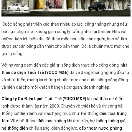
Cuộc sống phát triển kéo theo nhiều áp lực, căng thẳng nhưng nếu
biết lựa chọn một không gian sống lý tưởng như tại Garden Hills với
những tiện ích hiện đại để thoả mãn nhu cầu con người, bạn sẽ tìm
được sự cân bằng cần thiết cho bản thân. Đó là chuẩn mực mới cho
giá trị sống.
Với hy vọng đem đến các giá trị sống đích thực cho cộng động,
nhà
thầu cơ điện Tuổi Trẻ (YOCO M&E)
đã và đang không ngừng đầu tư
và phát triển, mang lại những chuẩn mực cho cuộc sống năng động
và hiện đại cho mỗi khách hàng và cơ quan, doanh nghiệp.
Công ty Cơ Điện Lạnh Tuổi Trẻ (YOCO M&E)
là
nhà thầu cơ điện
lạnh
được thành lập năm 2008. Chuyên về thiết kế và thi công hệ
thống
cơ điện lạnh với các hạng mục như: Hệ thống
điều hòa trung
tâm
VRV, hệ thống
điều hòa không khí
âm trần,
hệ thống thông gió
,
hệ thống điện
chiếu sáng, điện động lực,
cấp thoát nước
,
phòng