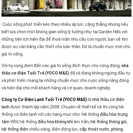
Cuộc sống phát triển kéo theo nhiều áp lực, căng thẳng nhưng nếu
biết lựa chọn một không gian sống lý tưởng như tại Garden Hills với
những tiện ích hiện đại để thoả mãn nhu cầu con người, bạn sẽ tìm
được sự cân bằng cần thiết cho bản thân. Đó là chuẩn mực mới cho
giá trị sống.
Với hy vọng đem đến các giá trị sống đích thực cho cộng động,
nhà
thầu cơ điện Tuổi Trẻ (YOCO M&E)
đã và đang không ngừng đầu tư
và phát triển, mang lại những chuẩn mực cho cuộc sống năng động
và hiện đại cho mỗi khách hàng và cơ quan, doanh nghiệp.
Công ty Cơ Điện Lạnh Tuổi Trẻ (YOCO M&E)
là
nhà thầu cơ điện
lạnh
được thành lập năm 2008. Chuyên về thiết kế và thi công hệ
thống
cơ điện lạnh với các hạng mục như: Hệ thống
điều hòa trung
tâm
VRV, hệ thống
điều hòa không khí
âm trần,
hệ thống thông gió
,
hệ thống điện
chiếu sáng, điện động lực,
cấp thoát nước
,
phòng