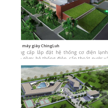
Nhà máy giày ChingLuh
Nhà máy giày ChingLuh
Cung cấp lắp đặt hệ thống cơ điện lạnh
bao gồm: hệ thống điện, cấp thoát nước v
hệ thống thông gió
Toàn cảnh khu phức hợp Mekong Riverside
Complex