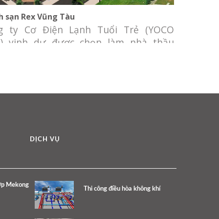
h sạn Rex Vũng Tàu
g ty Cơ Điện Lạnh Tuổi Trẻ (YOCO
) vinh dự được chọn làm nhà thầu
g cấp và lắp đặt hệ thống Điều hòa
g khí (máy lạnh trung tâm) và thông
 cho dự án “Cải tạo, nâng cấp và mở
 khách sạn Rex” Chủ đầu tư: Công ty
H MTV Du Lịch Dịch
DỊCH VỤ
hợp Mekong
Thi công điều hòa không khí