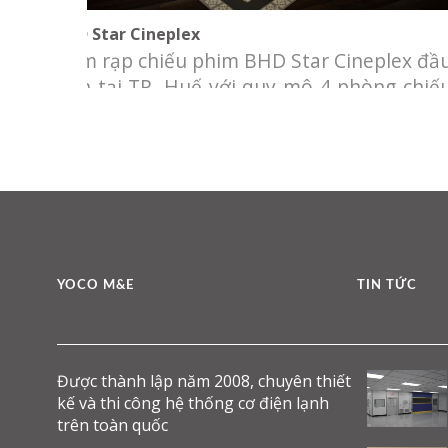
BHD Star Cineplex
Cụm rạp chiếu phim BHD Star Cineplex đầ
tiên tại TP. Huế với quy mô 4 phòng chiế
và hơn 600 ghế ngồi. Đây là cụm rạp đầ
tiên của BHD Star tại khu vực miền Trung
sau hai thị trường lớn là Hà Nội và TP. H
Chí Minh. Chủ đầu tư: Công ty
YOCO M&E
TIN TỨC
Được thành lập năm 2008, chuyên thiết
kế và thi công hệ thống cơ điện lạnh
trên toàn quốc