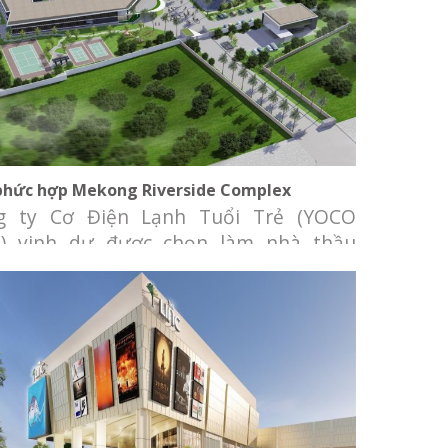
hu phức hợp Mekong Riverside Complex
phức hợp Mekong Riverside Complex
g ty Cơ Điện Lạnh Tuổi Trẻ (YOCO
) vinh dự được chọn làm nhà thầu
g cấp và lắp đặt hệ thống Điều hòa
g khí (máy lạnh trung tâm) VRV IV và
ng gió cho Khu phức hợp Mekong
rside Complex Chủ đầu tư: Ngân hàng
tư và Phát triển Campuchia (BIDC) Địa
:
Rạp chiếu phim Cinestar Hà Nội