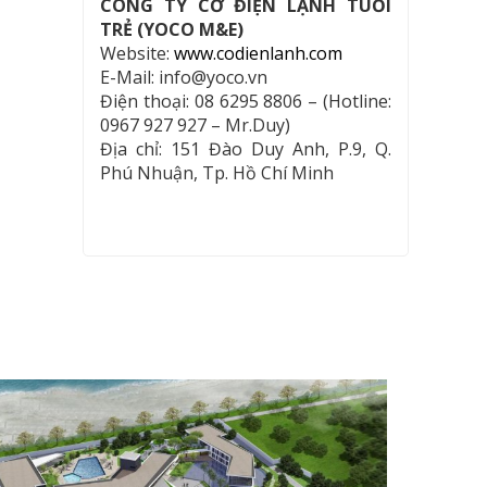
CÔNG TY CƠ ĐIỆN LẠNH TUỔI
TRẺ (YOCO M&E)
Website:
www.codienlanh.com
E-Mail: info@yoco.vn
Điện thoại: 08 6295 8806 – (Hotline:
0967 927 927 – Mr.Duy)
Địa chỉ: 151 Đào Duy Anh, P.9, Q.
Phú Nhuận, Tp. Hồ Chí Minh