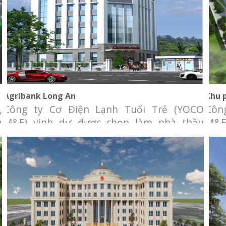
Agribank Long An
K
Agribank Long An
Khu 
,
Công ty Cơ Điện Lạnh Tuổi Trẻ (YOCO
Côn
à
M&E) vinh dự được chọn làm nhà thầu
M&E
cung cấp và lắp đặt hệ thống Điều hòa
cun
không khí cho dự án “Cải tạo ngân hàng
khôn
Agribank Long An” Chủ đầu tư: Agribank
thô
chi nhánh Long An Địa điểm: Số 01 Võ Văn
Rive
Tần, phường 2, TP Tân An,
Đầu 
điểm
Tòa án tỉnh Kiên Giang