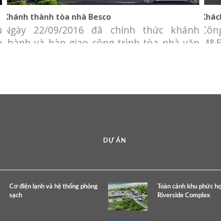
Khánh thành tòa nhà Besco
Khác
u
Ngày 22/09/2016 đã chính thức khánh
Côn
u
thành và bàn giao công trình tòa nhà văn
M&E
u
phòng Besco. Công ty Cơ Điện Lạnh Tuổi
cun
,
Trẻ (YOCO M&E) vinh dự được chọn làm
khôn
ồ
nhà thầu cung cấp và thi công lắp đặt hệ
gió
thống cơ điện lạnh Tòa nhà văn phòng
rộng
Besco. Chủ đầu tư: Công ty TNHH
TNH
DỰ ÁN
Cơ điện lạnh và hệ thống phòng
Toàn cảnh khu phức 
sạch
Riverside Complex