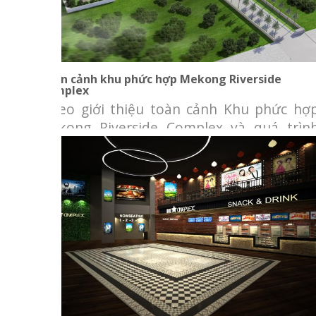
Toàn cảnh khu phức hợp Mekong Riverside
Complex
Video giới thiệu toàn cảnh Khu phức hợ
Mekong Riverside Complex và quá trìn
hình thành, phát triển của ngân hàng BID
tại Campuchia. Đây được chọn là công trìn
có kiến trúc tiêu biểu 2016 tại Campuchia
Chủ đầu tư: Ngân hàng Đầu tư và Phá
triển Campuchia (BIDC) Địa điểm: quậ
Neamchey,
BHD Star Cineplex