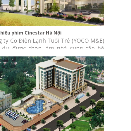
chiếu phim Cinestar Hà Nội
 ty Cơ Điện Lạnh Tuổi Trẻ (YOCO M&E)
h dự được chọn làm nhà cung cấp hệ
ng cơ điện lạnh cho rạp chiếu phim
star Hà Nội. Chủ đầu tư: Công ty CP
 Trí – Phát hành phim – Rạp chiếu phim
 Sao Địa điểm: The LINC, Park City, Hà
, Hà Nội.
Khách sạn Rex Vũng Tàu