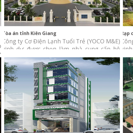
Tòa án tỉnh Kiên Giang
Rạp 
Công ty Cơ Điện Lạnh Tuổi Trẻ (YOCO M&E)
Công
p
vinh dự được chọn làm nhà cung cấp hệ
vin
h
thống cơ điện lạnh cho tòa nhà Trụ sở tòa
thố
V
án tỉnh Kiên Giang. Chủ đầu tư: Tòa án tỉnh
Cine
h
Kiên Giang. Địa điểm: 30 tháng 2 nối dài,
Giải
.
TP.Rạch Giá, tỉnh Kiên Giang. Hạng mục:
Ngôi
t
Thi công
Đông
n
Khánh thành tòa nhà Besco