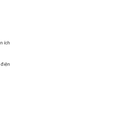
n ích
 điện