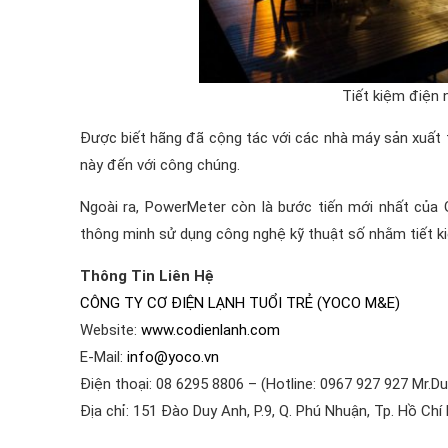
Tiết kiệm điện 
Được biết hãng đã cộng tác với các nhà máy sản xuất 
này đến với công chúng.
Ngoài ra, PowerMeter còn là bước tiến mới nhất của 
thông minh sử dụng công nghệ kỹ thuật số nhằm tiết ki
Thông Tin Liên Hệ
CÔNG TY CƠ ĐIỆN LẠNH TUỔI TRẺ (YOCO M&E)
Website:
www.codienlanh.com
E-Mail:
info@yoco.vn
Điện thoại: 08 6295 8806 – (Hotline: 0967 927 927 Mr.Du
Địa chỉ: 151 Đào Duy Anh, P.9, Q. Phú Nhuận, Tp. Hồ Chí