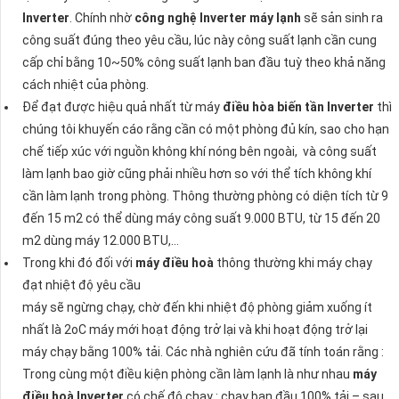
Inverter
. Chính nhờ
công nghệ Inverter
máy lạnh
sẽ sản sinh ra
công suất đúng theo yêu cầu, lúc này công suất lạnh cần cung
cấp chỉ bằng 10~50% công suất lạnh ban đầu tuỳ theo khả năng
cách nhiệt của phòng.
Để đạt được hiệu quả nhất từ máy
điều hòa biến tần Inverter
thì
chúng tôi khuyến cáo rằng cần có một phòng đủ kín, sao cho hạn
chế tiếp xúc với nguồn không khí nóng bên ngoài, và công suất
làm lạnh bao giờ cũng phải nhiều hơn so với thể tích không khí
cần làm lạnh trong phòng. Thông thường phòng có diện tích từ 9
đến 15 m2 có thể dùng máy công suất 9.000 BTU, từ 15 đến 20
m2 dùng máy 12.000 BTU,…
Trong khi đó đối với
máy điều hoà
thông thường khi máy chạy
đạt nhiệt độ yêu cầu
máy sẽ ngừng chạy, chờ đến khi nhiệt độ phòng giảm xuống ít
nhất là 2oC máy mới hoạt động trở lại và khi hoạt động trở lại
máy chạy bằng 100% tải. Các nhà nghiên cứu đã tính toán rằng :
Trong cùng một điều kiện phòng cần làm lạnh là như nhau
máy
điều hoà Inverter
có chế độ chạy : chạy ban đầu 100% tải – sau