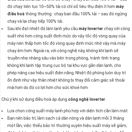
đó chạy tiên tục 10~50% tải có chỉ số tiêu thụ điện ít hơn
máy
điều hoà
thông thường : chạy ban đầu 100% tải – sau đó ngừng
chạy và lại chạy tiếp 100% tải..
Sau khi đạt nhiệt độ làm lạnh yêu cầu
máy Inverter
chạy với công
suất nhỏ hơn công suất định mức do vậy tốc độ vòng quay của
máy nén thấp hơn tốc độ vòng quay định mức nhờ vậy mà máy
chạy êm hơn. Ngoài ra, với công nghệ này, không khí lạnh sẽ
truyền nhẹ nhàng sâu vào bên trong phòng, tránh tình trạng
không khí lạnh tập trung cục bộ tại khu vực gần dàn lạnh, cho
phép nâng cao hiệu suất điện năng. Nhiệt độ phòng luôn duy trì
ổn định như vậy thân nhiệt không bị thay đổi cảm giác sẽ thoải
mái hơn do đó có lợi hơn cho sức khoẻ hơn.
Chú ý khi sử dụng điều hoà áp dụng
công nghệ Inverter
.
Lựa chọn công suất máy lạnh phù hợp với diện tích cần làm mát.
Bạn nên bảo trì, làm sạch cả dàn nóng và dàn lạnh mỗi 3 tháng
một lần, việc thiếu bảo trì thường xuyên hiệu suất máy sẽ giảm,