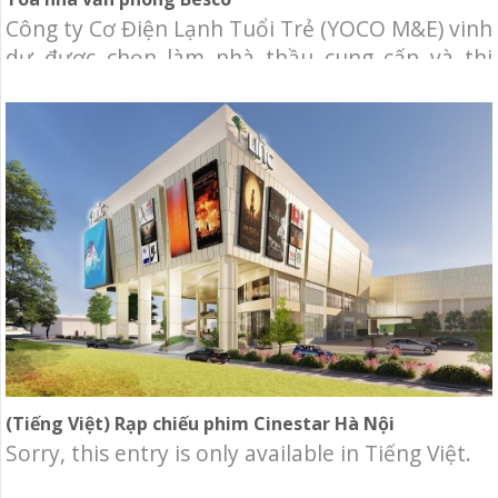
Công ty Cơ Điện Lạnh Tuổi Trẻ (YOCO M&E) vinh
dự được chọn làm nhà thầu cung cấp và thi
công lắp đặt hệ thống cơ điện lạnh Tòa nhà văn
phòng Besco. Chủ đầu tư: Công ty TNHH MTV
Dịch Vụ Công Ích TNXP Địa điểm: 172-174
Nguyễn Trãi, Phường 3, Quận 5, Tp.HCM Qui
mô:
(Tiếng Việt) Rạp chiếu phim Cinestar Hà Nội
Sorry, this entry is only available in Tiếng Việt.