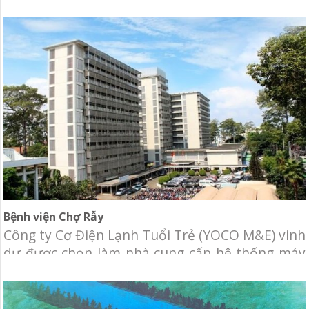
Bệnh viện Chợ Rẫy
Công ty Cơ Điện Lạnh Tuổi Trẻ (YOCO M&E) vinh
dự được chọn làm nhà cung cấp hệ thống máy
lạnh trung tâm cho khu D bệnh viện Chợ Rẫy.
Chủ đầu tư: Bệnh viện Chợ Rẫy.Địa điểm: 201B
Nguyễn Chí Thanh, Phường 12, Quận 5, Hồ Chí