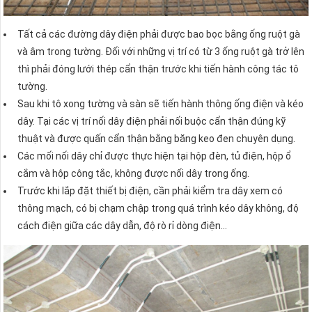
Tất cả các đường dây điện phải được bao bọc bằng ống ruột gà
và âm trong tường. Đối với những vị trí có từ 3 ống ruột gà trở lên
thì phải đóng lưới thép cẩn thận trước khi tiến hành công tác tô
tường.
Sau khi tô xong tường và sàn sẽ tiến hành thông ống điện và kéo
dây. Tại các vị trí nối dây điện phải nối buộc cẩn thận đúng kỹ
thuật và được quấn cẩn thận bằng băng keo đen chuyên dụng.
Các mối nối dây chỉ được thực hiện tại hộp đèn, tủ điện, hộp ổ
cắm và hộp công tắc, không được nối dây trong ống.
Trước khi lắp đặt thiết bị điện, cần phải kiểm tra dây xem có
thông mạch, có bị chạm chập trong quá trình kéo dây không, độ
cách điện giữa các dây dẫn, độ rò rỉ dòng điện…