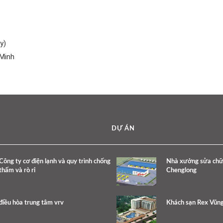
y)
 Minh
DỰ ÁN
Công ty cơ điện lạnh và quy trình chống
Nhà xưởng sửa chữa,
thấm và rò rỉ
Chenglong
điều hòa trung tâm vrv
Khách sạn Rex Vũn