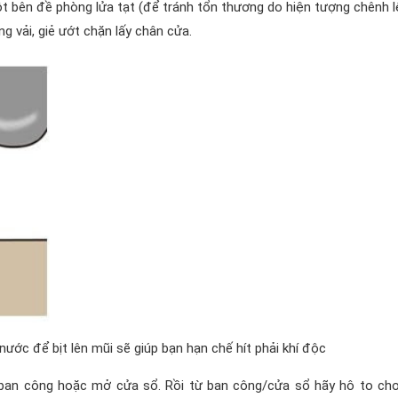
t bên đề phòng lửa tạt (để tránh tổn thương do hiện tượng chênh 
g vải, giẻ ướt chặn lấy chân cửa.
ước để bịt lên mũi sẽ giúp bạn hạn chế hít phải khí độc
ra ban công hoặc mở cửa sổ. Rồi từ ban công/cửa sổ hãy hô to ch