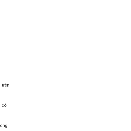
 trên
g có
hông