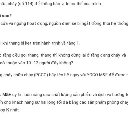
hữa cháy (số 114) để thông báo vị trí cụ thể của mình.
ì sao?
ở cửa và ngưng hoạt động, nguồn điện sẽ bị ngắt đồng thời hệ thốn
 khi thang bị kẹt trên hành trình về tầng 1.
 tầng đều gọi thang, thang thì không dừng lại ở tầng đang cháy, và
n có thuộc vào 10 -12 người đấy không?
òng cháy chữa cháy (PCCC) hãy liên hệ ngay với YOCO M&E để được 
ầu M&E
uy tín luôn nâng cao chất lượng sản phẩm và dịch vụ hướng t
n cho khách hàng sự hài lòng tối đa bằng các sản phẩm phòng chá
ợp lý nhất.