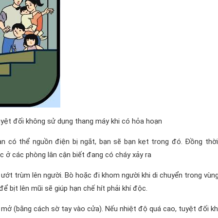
yệt đối không sử dụng thang máy khi có hỏa hoạn
n có thể nguồn điện bị ngắt, bạn sẽ bạn kẹt trong đó. Đồng thời
 ở các phòng lân cận biết đang có cháy xảy ra
ướt trùm lên người. Bò hoặc đi khom người khi di chuyển trong vùn
 bịt lên mũi sẽ giúp hạn chế hít phải khí độc.
 mở (bằng cách sờ tay vào cửa). Nếu nhiệt độ quá cao, tuyệt đối k