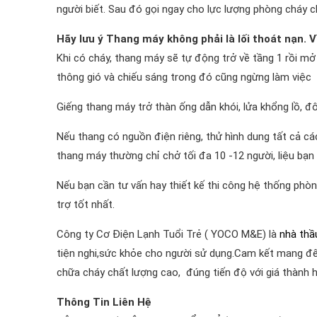
người biết. Sau đó gọi ngay cho lực lượng phòng cháy c
Hãy lưu ý Thang máy không phải là lối thoát nạn. V
Khi có cháy, thang máy sẽ tự động trở về tầng 1 rồi m
thông gió và chiếu sáng trong đó cũng ngừng làm việc
Giếng thang máy trở thàn ống dẫn khói, lửa khổng lồ, đôi
Nếu thang có nguồn điện riêng, thử hình dung tất cả các
thang máy thường chỉ chở tối đa 10 -12 người, liệu bạ
Nếu bạn cần tư vấn hay thiết kế thi công hệ thống ph
trợ tốt nhất.
Công ty Cơ Điện Lạnh Tuổi Trẻ ( YOCO M&E) là
nhà th
tiện nghi,sức khỏe cho người sử dụng.Cam kết mang đế
chữa cháy chất lượng cao, đúng tiến độ với giá thành h
Thông Tin Liên Hệ