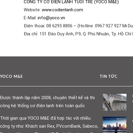
CÔNG TY CƠ ĐIỆN LẠNH TUỔI TRẺ (YOCO M&E)
Website:
www.codienlanh.com
E-Mail:
info@yoco.vn
Điện thoại: 08 6295 8806 – (Hotline: 0967 927 927 Mr.Du
Địa chỉ: 151 Đào Duy Anh, P.9, Q. Phú Nhuận, Tp. Hồ Chí
YOCO M&E
TIN TỨC
Được thành lập năm 2008, chuyên thiết kế và thi
công hệ thống cơ điện lạnh trên toàn quốc
Thời gian qua YOCO M&E đã hợp tác với nhiều
công ty như: Khách sạn Rex, PVcomBank, Sabeco,