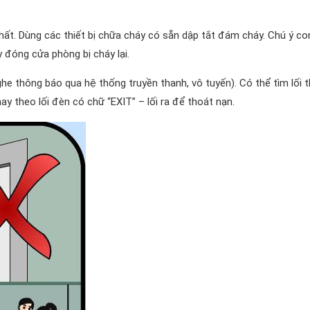
nhất. Dùng các thiết bị chữa cháy có sẵn dập tắt đám cháy. Chú ý co
y đóng cửa phòng bị cháy lại.
he thông báo qua hệ thống truyền thanh, vô tuyến). Có thể tìm lối 
y theo lối đèn có chữ “EXIT” – lối ra để thoát nạn.