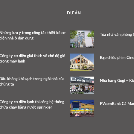
DỰ ÁN
Những lưu ý trong công tác thiết kế cơ
Tòa nhà văn phòng 
điện nhà ở dân dụng
Công ty cơ điện giải thích về chế độ gió
Rạp chiếu phim Cin
trong máy lạnh
Bầu không khí sạch trong ngôi nhà của
Nhà hàng Gogi – Kic
chúng ta
Công ty cơ điện lạnh thi công hệ thống
PVcomBank Cà Ma
chữa cháy bằng nước sprinkler