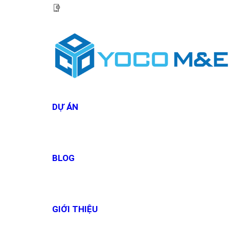
HOTLINE:
0967 927 927
DỰ ÁN
BLOG
GIỚI THIỆU