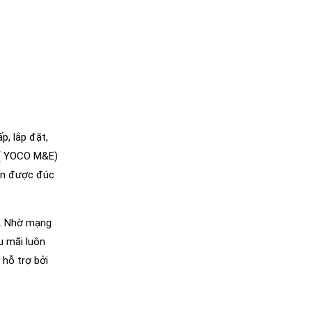
p, lắp đặt,
ẻ ( YOCO M&E)
tín được đúc
i. Nhờ mạng
u mãi luôn
hỗ trợ bởi