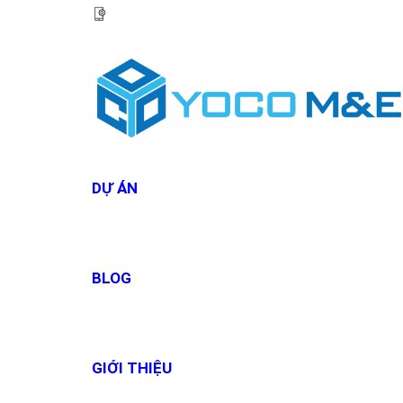
HOTLINE:
0967 927 927
DỰ ÁN
BLOG
GIỚI THIỆU