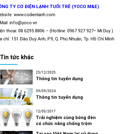
ÔNG TY CƠ ĐIỆN LẠNH TUỔI TRẺ (YOCO M&E)
bsite: www.codienlanh.com
Mail: info@yoco.vn
ện thoại: 08 6295 8806 – (Hotline: 0967 927 927– Mr.Duy )
a chỉ: 151 Đào Duy Anh, P.9, Q. Phú Nhuận, Tp. Hồ Chí Minh
Tin tức khác
25/12/2025
Thông tin tuyển dụng
09/09/2024
Thông tin tuyển dụng
12/05/2017
Trải nghiệm cùng bóng đèn
có chức năng chống trộm
Tại sao Việt Nam lại sử dụng