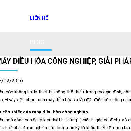
LIÊN HỆ
BLOG
ÁY ĐIỀU HÒA CÔNG NGHIỆP, GIẢI PHÁ
3/02/2016
ều hòa không khí là thiết bị không thể thiếu trong mỗi gia đình, côn
o, vì vậy việc chọn mua máy điều hòa và lắp đặt điều hòa công nghi
ự cần thiết của máy điều hòa công nghiệp
ều hoà công nghiệp là loại thiết bị “cứng” (thiết bị gắn cố định), có 
ều hoà phải được nghiên cứu tính toán kỹ từ khâu thiết kế: chọn lựa