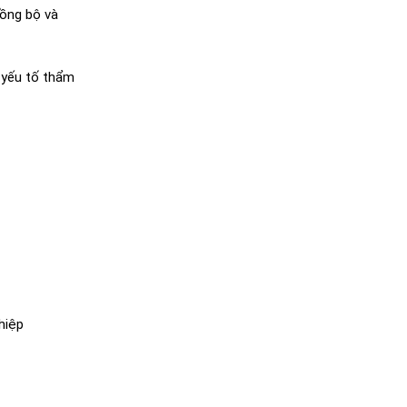
đồng bộ và
c yếu tố thẩm
hiệp