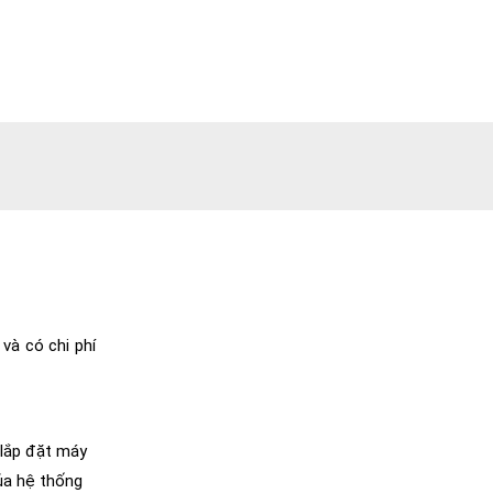
 và có chi phí
c lắp đặt máy
của hệ thống