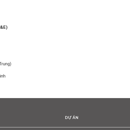
&E)
Trung)
inh
DỰ ÁN