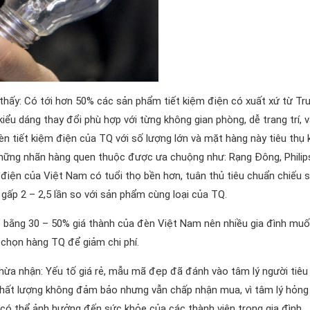
 thấy: Có tới hơn 50% các sản phẩm tiết kiệm điện có xuất xứ từ Tr
u dáng thay đổi phù hợp với từng không gian phòng, dễ trang trí, v
đèn tiết kiệm điện của TQ với số lượng lớn và mặt hàng này tiêu thụ 
hững nhãn hàng quen thuộc được ưa chuộng như: Rạng Đông, Philip
 điện của Việt Nam có tuổi thọ bền hơn, tuân thủ tiêu chuẩn chiếu 
ấp 2 – 2,5 lần so với sản phẩm cùng loại của TQ.
ỉ bằng 30 – 50% giá thành của đèn Việt Nam nên nhiều gia đình mu
 chọn hàng TQ để giảm chi phí.
hừa nhận: Yếu tố giá rẻ, mẫu mã đẹp đã đánh vào tâm lý người tiêu
i chất lượng không đảm bảo nhưng vẫn chấp nhận mua, vì tâm lý hỏn
có thể ảnh hưởng đến sức khỏe của các thành viên trong gia đình.