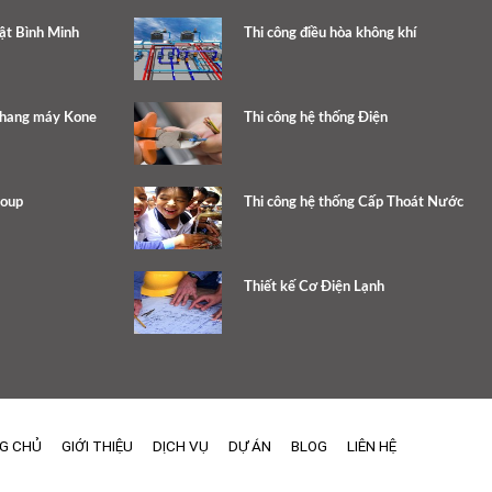
ật Bình Minh
Thi công điều hòa không khí
thang máy Kone
Thi công hệ thống Điện
roup
Thi công hệ thống Cấp Thoát Nước
Thiết kế Cơ Điện Lạnh
G CHỦ
GIỚI THIỆU
DỊCH VỤ
DỰ ÁN
BLOG
LIÊN HỆ