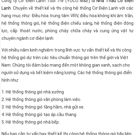
Công ty Cơ Điện Lạnh Tuổi Trẻ (YOCO M&E) là
Nhà Thầu Cơ Điện
Lạnh
. Chuyên về thiết kế và thi công hệ thống Cơ Điện Lạnh với các
hạng mục như: Điều hòa trung tâm VRV, điều hòa không khí âm trần,
hệ thống thông gió, hệ thống điện chiếu sáng, hệ thống điện động
lực, cấp thoát nước, phòng cháy chữa cháy và cung ứng vật tư
chuyên ngành cơ điện lạnh.
Với nhiều năm kinh nghiệm trong lĩnh vực tư vấn thiết kế và thi công
hệ thống gió dự trên các tiêu chuẩn thông gió trên thế giới và Việt
Nam. Chúng tôi đảm bảo mang đến một không gian xanh, sạch cho
người sử dụng và tiết kiệm năng lượng. Các hệ thống thông gió điển
hình như:
1. Hệ thống thông gió nhà xưởng.
2. Hệ thống thông gió văn phòng làm việc.
3. Hệ thống thông gió tầng hầm, nhà gửi xe.
4. Hệ thống thông gió tạo áp cầu thang.
5. Hệ thống thông gió nhà bếp.
Nếu bạn cần tư vấn hay thiết kế thi công hệ thống thông gió hãy liên