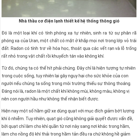
Nhà thầu cơ điện lạnh thiết kế hệ thống thông gió
Đó là một loại khí có tính phóng xạ tự nhiên, sinh ra từ sự phân rã
phóng xạ của Uran, một chất có mặt ở khắp mọi nơi trong lớp vỏ trái
đất. Radon có tính trơ về hóa học, thoát qua các vết rạn và lỗ trống
rất nhỏ trong vật chất rồi khuyếch tán vào không khí.
Từ đó, chúng ta có thể hít phải chúng. Đây chỉ là hiện tượng tự nhiên
trong cuộc sống, tuy nhiên lại gây nguy hại cho sức khỏe của con
người nếu chúng ta sống trong môi trường thiếu sự thông thoáng.
Đáng nói là, radon là một chất khí không mùi, không màu, không vị
nên con người hầu như không thể nhận biết được.
Hiện nay một số hầm giữ xe dùng quạt với mục đích giảm bớt lượng
khí ô nhiễm. Tuy nhiên, quạt gió cũng không giải quyết được vấn đề,
bởi quạt chỉ làm cho khí quần từ nơi này sang nơi khác trong hầm,
làm cho nồng độ khí thải trong hầm tản đều ra chứ không hề giảm