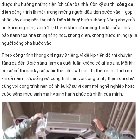
được thụ hưởng những tiện ích của tòa nhà. Còn kỹ sư
thi công cơ
điện
công trình là một trong những người đầu tiên bước vào – góp
phần xây dựng nên tòa nhà. Điện không! Nước không! Nóng chảy mồ
hôi khi nắng nóng và ướt lệt bệch khi mưa xuống. Rồi khi sửa chữa,
bảo hành tòa nhà khi bị hỏng hóc, không điện, không nước thì họ lại là
người xông pha bước vào.
Theo công trình không chỉ ngày 8 tiếng, vì để kịp tiến độ thì chuyện
tăng ca đến 3 giờ sáng, làm cả cuối tuần không có gì là xa lạ. Mỗi khi
có sự cố thì các kỹ sư pahir theo dõi sát sao. Đi theo công trình có
khi cả năm trời, sống với công trình, ăn với công trình, thậm chí chơi
cũng với công trình nên có nhiều kỹ sư vì đam mê nghề nghiệp hoặc
cuộc sống mưu sinh mà hy sinh hạnh phúc cá nhân của mình.