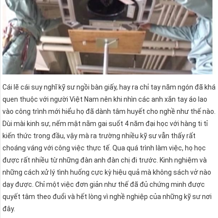
Cái lẽ cái suy nghĩ kỹ sư ngồi bàn giấy, hay ra chỉ tay năm ngón đã khá
quen thuộc với người Việt Nam nên khi nhìn các anh xắn tay áo lao
vào công trình mới hiểu họ đã dành tâm huyết cho nghề như thế nào.
Dùi mài kinh sự, nếm mật nằm gai suốt 4 năm đại học với hàng ti tỉ
kiến thức trong đầu, vậy mà ra trường nhiều kỹ sư vẫn thấy rất
choáng váng với công việc thực tế. Qua quá trình làm việc, họ học
được rất nhiều từ những đàn anh đàn chị đi trước. Kinh nghiệm và
những cách xử lý tình huống cực kỳ hiệu quả mà không sách vở nào
dạy được. Chỉ một việc đơn giản như thế đã đủ chứng minh được
quyết tâm theo đuổi và hết lòng vì nghề nghiệp của những kỹ sư nơi
đây.