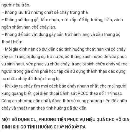
người nêu trên.
– Không lưu trữ những chất dễ cháy trong nhà.
– Không sử dụng gỗ, tấm nhựa, mút xốp…để ốp tường, trần, vách
ngăn nhằm hạn chế cháy lan.
– Không để các vật dụng gây cản trở hành lang và cầu thang bộ
thoát hiểm.
– Mỗi gia đình nên có dự kiến các tình huống thoát nạn khi có cháy
xảy ra. Trang bị dụng cụ trữ nước, xô thùng xách nước để vừa phục
vụ sinh hoạt, vừa phục vụ chữa cháy; trang bị bình chữa cháy và mọi
người trong gia đình phải học tập để sử dụng thành thạo các dụng
cụ chữa cháy đã được trang bị.
– Khi xảy ra cháy tìm mọi cách báo cháy nhanh nhất cho mọi người
xung quang biết, gọi điện thoại Cảnh sát PCCC theo số 114 hoặc
Công an phường gần nhất; đồng thời sử dụng phương tiện để chữa
cháy và thoát nạn theo tình huống đã dự kiến.
MỘT SỐ DỤNG CỤ, PHƯƠNG TIỆN PHỤC VỤ HIỆU QUẢ CHO HỘ GIA
ĐÌNH KHI CÓ TÌNH HUỐNG CHÁY NỔ XẢY RA