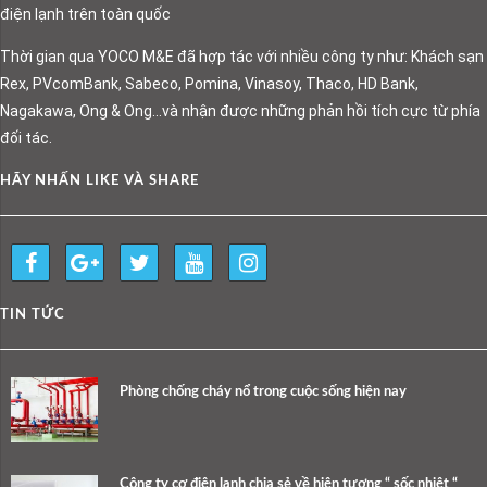
điện lạnh trên toàn quốc
Thời gian qua YOCO M&E đã hợp tác với nhiều công ty như: Khách sạn
Rex, PVcomBank, Sabeco, Pomina, Vinasoy, Thaco, HD Bank,
Nagakawa, Ong & Ong…và nhận được những phản hồi tích cực từ phía
đối tác.
HÃY NHẤN LIKE VÀ SHARE
TIN TỨC
Phòng chống cháy nổ trong cuộc sống hiện nay
Công ty cơ điện lạnh chia sẻ về hiện tượng “ sốc nhiệt “