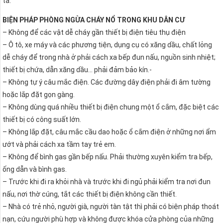
ta.
BIỆN PHÁP PHÒNG NGỪA CHÁY NỔ TRONG KHU DÂN CƯ
– Không để các vật dễ cháy gần thiết bị điện tiêu thụ điện
– Ô tô, xe máy và các phương tiện, dụng cụ có xăng dầu, chất lỏng
dễ cháy để trong nhà ở phải cách xa bếp đun nấu, nguồn sinh nhiệt;
thiết bị chứa, dẫn xăng dầu… phải đảm bảo kín.-
– Không tự ý câu mắc điện. Các đường dây điện phải đi âm tường
hoặc lắp đặt gọn gàng.
– Không dùng quá nhiều thiết bị điện chung một ổ cắm, đặc biệt các
thiết bị có công suất lớn.
– Không lắp đặt, câu mắc cầu dao hoặc ổ cắm điện ở những nơi ẩm
ướt và phải cách xa tầm tay trẻ em.
– Không để bình gas gần bếp nấu. Phải thường xuyên kiểm tra bếp,
ống dẫn và bình gas.
– Trước khi đi ra khỏi nhà và trước khi đi ngủ phải kiểm tra nơi đun
nấu, nơi thờ cúng, tắt các thiết bị điện không cần thiết.
– Nhà có trẻ nhỏ, người già, người tàn tật thì phải có biện pháp thoát
nạn, cứu người phù hợp và không được khóa cửa phòng của những