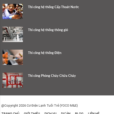
Thi công hệ thống Cấp Thoát Nước
Thi công hệ thống thông gió
Thi công hệ thống Điện
Thi công Phòng Cháy Chữa Cháy
@Copyright 2026 Cơ Điện Lạnh Tuổi Trẻ (YOCO M&E)
TRANG CHỦ
GIỚI THIỆU
DỊCH VỤ
DỰ ÁN
BLOG
LIÊN HỆ