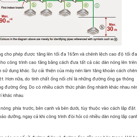
ng cho phép được tăng lên tối đa 165m và chênh lệch cao độ tối đa
o công trình cao tầng bằng cách đưa tất cả các dàn nóng lên trên
h sử dụng khác. Sự cải thiện của máy nén làm tăng khoản cách chê
ét. Hơn nữa, do tính chất ống nối chỉ là những đường ống ga thông
ong đường ống. Do có nhiều cách thức phân ống nhánh khác nhau nê
í khác nhau.
 nóng: phía trước, bên cạnh và bên dưới, tùy thuộc vào cách lắp đặt.
à bảo dưỡng, ngay cả khi công trình đòi hỏi có nhiều dàn nóng lắp cạn