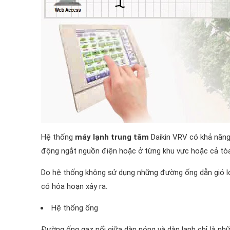
Hệ thống
máy lạnh trung tâm
Daikin VRV có khả năng 
động ngắt nguồn điện hoặc ở từng khu vực hoặc cả tòa
Do hệ thống không sử dụng những đường ống dẫn gió lớn
có hỏa hoạn xảy ra.
Hệ thống ống
Đường ống gaz nối giữa dàn nóng và dàn lạnh chỉ là nh