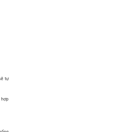
sẽ tự
g hợp
thống