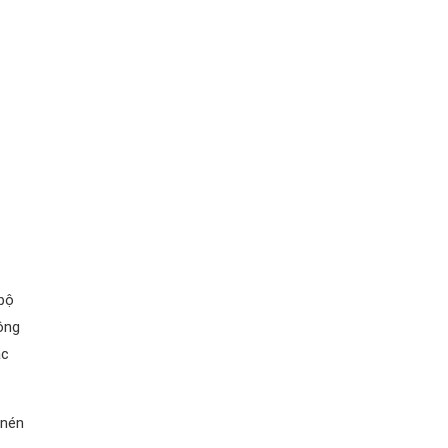
 bộ
ông
ác
 nén