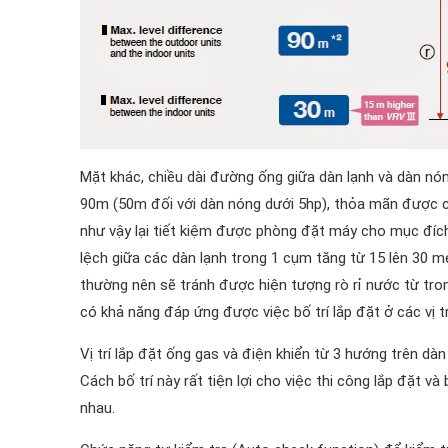
Mặt khác, chiều dài đường ống giữa dàn lạnh và dàn nó
90m (50m đối với dàn nóng dưới 5hp), thỏa mãn được ch
như vậy lại tiết kiệm được phòng đặt máy cho mục đíc
lệch giữa các dàn lạnh trong 1 cụm tăng từ 15 lên 30 m
thường nên sẽ tránh được hiện tượng rò rỉ nước từ tr
có khả năng đáp ứng được việc bố trí lắp đặt ở các vị tr
Vị trí lắp đặt ống gas và điện khiển từ 3 hướng trên dàn
Cách bố trí này rất tiện lợi cho việc thi công lắp đặt v
nhau.