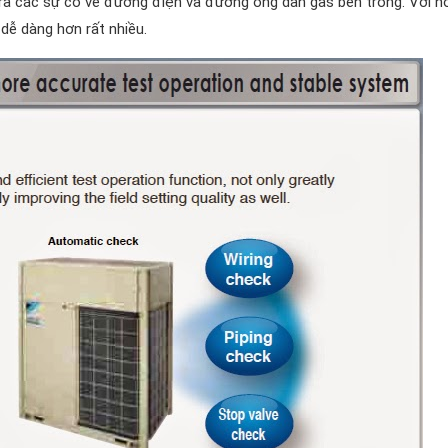
ra các sự cố về đường điện và đường ống dẫn gas bên trong. Với h
dễ dàng hơn rất nhiều.