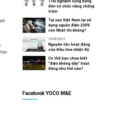
Trải nghiệm cùng bóng
đèn có chức năng chống
trộm
Tại sao Việt Nam lại sử
iải
dụng nguồn điện 220V
còn Nhật thì không?
h
10/05/2017
Nguyên tắc hoạt động
g
của điều hòa nhiệt độ
 điện
Có thể bạn chưa biết
“điện không dây” hoạt
động như thế nào?
Facebook YOCO M&E