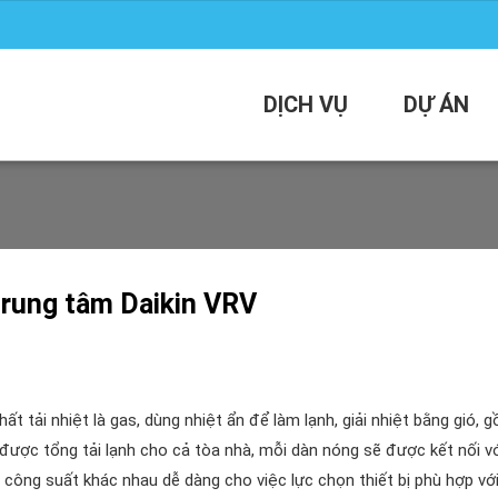
DỊCH VỤ
DỰ ÁN
trung tâm Daikin VRV
ất tải nhiệt là gas, dùng nhiệt ẩn để làm lạnh, giải nhiệt bằng gió, 
được tổng tải lạnh cho cả tòa nhà, mỗi dàn nóng sẽ được kết nối vớ
 công suất khác nhau dễ dàng cho việc lực chọn thiết bị phù hợp vớ