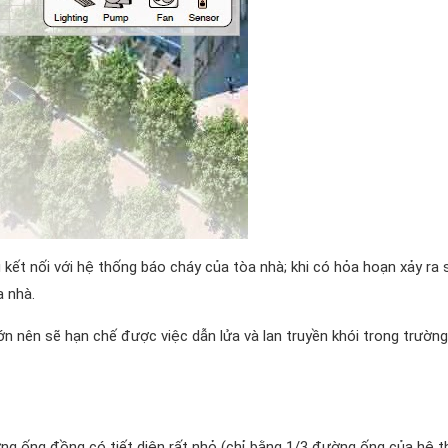
kết nối với hệ thống báo cháy của tòa nhà; khi có hỏa hoạn xảy ra 
 nhà.
 nên sẽ hạn chế được việc dẫn lửa và lan truyền khói trong trườn
ững ống đồng có tiết diện rất nhỏ (chỉ bằng 1/3 đường ống của hệ 