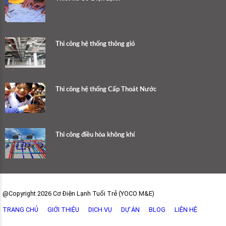
Thi công hệ thống thông gió
Thi công hệ thống Cấp Thoát Nước
Thi công điều hòa không khí
@Copyright 2026 Cơ Điện Lạnh Tuổi Trẻ (YOCO M&E)
TRANG CHỦ
GIỚI THIỆU
DỊCH VỤ
DỰ ÁN
BLOG
LIÊN HỆ