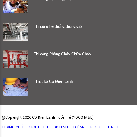
Thi công hệ thống thông gió
Thi công Phòng Cháy Chữa Cháy
Thiết kế Cơ Điện Lạnh
@Copyright 2026 Cơ Điện Lạnh Tuổi Trẻ (YOCO M&E)
TRANG CHỦ
GIỚI THIỆU
DỊCH VỤ
DỰ ÁN
BLOG
LIÊN HỆ