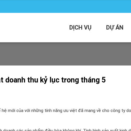
DỊCH VỤ
DỰ ÁN
 doanh thu kỷ lục trong tháng 5
 hệ mới của với những tính năng ưu việt đã mang về cho công ty d
 doanh các sản phẩm điều hòa không khí. Tình hình sản xuất kinh 