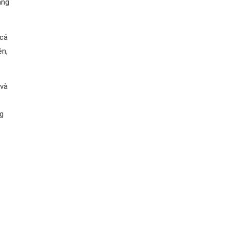
àng
 cả
ện,
 và
g