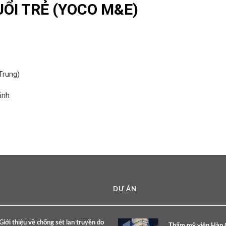
UỔI TRẺ (YOCO M&E)
Trung)
inh
DỰ ÁN
Giới thiệu về chống sét lan truyền do
Thẩm mỹ viện Hàn