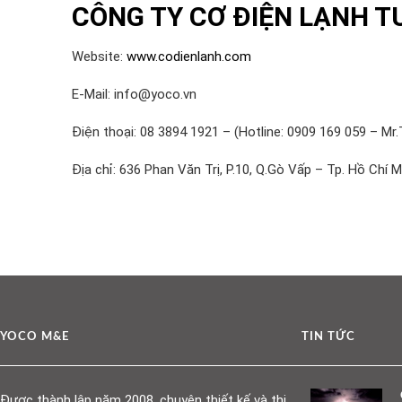
CÔNG TY CƠ ĐIỆN LẠNH T
Website:
www.codienlanh.com
E-Mail: info@yoco.vn
Điện thoại: 08 3894 1921 – (Hotline: 0909 169 059 – Mr.
Địa chỉ: 636 Phan Văn Trị, P.10, Q.Gò Vấp – Tp. Hồ Chí M
YOCO M&E
TIN TỨC
Được thành lập năm 2008, chuyên thiết kế và thi