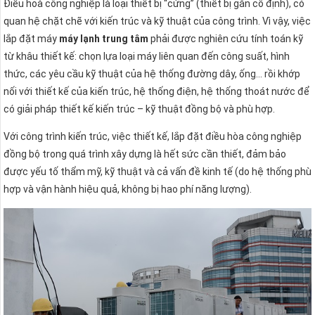
Điều hoà công nghiệp là loại thiết bị “cứng” (thiết bị gắn cố định), có
quan hệ chặt chẽ với kiến trúc và kỹ thuật của công trình. Vì vậy, việc
lắp đặt máy
máy lạnh trung tâm
phải được nghiên cứu tính toán kỹ
từ khâu thiết kế: chọn lựa loại máy liên quan đến công suất, hình
thức, các yêu cầu kỹ thuật của hệ thống đường dây, ống… rồi khớp
nối với thiết kế của kiến trúc, hệ thống điện, hệ thống thoát nước để
có giải pháp thiết kế kiến trúc – kỹ thuật đồng bộ và phù hợp.
Với công trình kiến trúc, việc thiết kế, lắp đặt điều hòa công nghiệp
đồng bộ trong quá trình xây dựng là hết sức cần thiết, đảm bảo
được yếu tố thẩm mỹ, kỹ thuật và cả vấn đề kinh tế (do hệ thống phù
hợp và vận hành hiệu quả, không bị hao phí năng lượng).