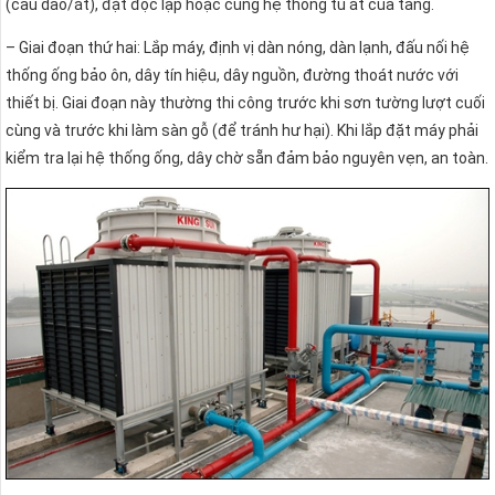
(cầu dao/át), đặt độc lập hoặc cùng hệ thống tủ át của tầng.
– Giai đoạn thứ hai: Lắp máy, định vị dàn nóng, dàn lạnh, đấu nối hệ
thống ống bảo ôn, dây tín hiệu, dây nguồn, đường thoát nước với
thiết bị. Giai đoạn này thường thi công trước khi sơn tường lượt cuối
cùng và trước khi làm sàn gỗ (để tránh hư hại). Khi lắp đặt máy phải
kiểm tra lại hệ thống ống, dây chờ sẵn đảm bảo nguyên vẹn, an toàn.