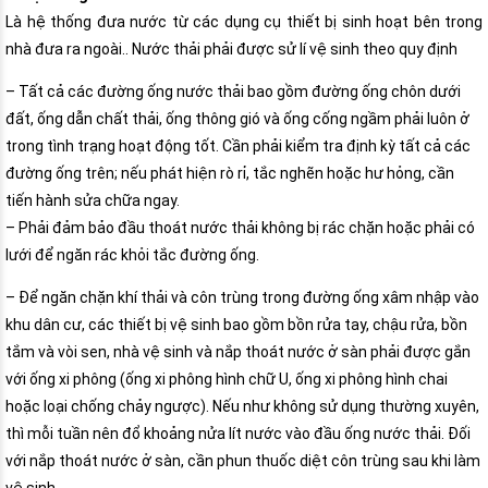
Là hệ thống đưa nước từ các dụng cụ thiết bị sinh hoạt bên trong
nhà đưa ra ngoài.. Nước thải phải được sử lí vệ sinh theo quy định
– Tất cả các đường ống nước thải bao gồm đường ống chôn dưới
đất, ống dẫn chất thải, ống thông gió và ống cống ngầm phải luôn ở
trong tình trạng hoạt động tốt. Cần phải kiểm tra định kỳ tất cả các
đường ống trên; nếu phát hiện rò rỉ, tắc nghẽn hoặc hư hỏng, cần
tiến hành sửa chữa ngay.
– Phải đảm bảo đầu thoát nước thải không bị rác chặn hoặc phải có
lưới để ngăn rác khỏi tắc đường ống.
– Để ngăn chặn khí thải và côn trùng trong đường ống xâm nhập vào
khu dân cư, các thiết bị vệ sinh bao gồm bồn rửa tay, chậu rửa, bồn
tắm và vòi sen, nhà vệ sinh và nắp thoát nước ở sàn phải được gắn
với ống xi phông (ống xi phông hình chữ U, ống xi phông hình chai
hoặc loại chống chảy ngược). Nếu như không sử dụng thường xuyên,
thì mỗi tuần nên đổ khoảng nửa lít nước vào đầu ống nước thải. Đối
với nắp thoát nước ở sàn, cần phun thuốc diệt côn trùng sau khi làm