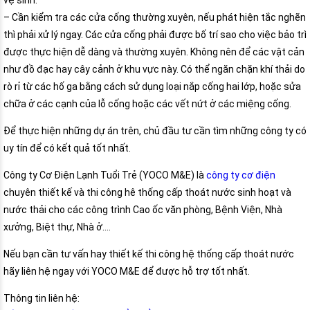
vệ sinh.
– Cần kiểm tra các cửa cống thường xuyên, nếu phát hiện tắc nghẽn
thì phải xử lý ngay. Các cửa cống phải được bố trí sao cho việc bảo trì
được thực hiện dễ dàng và thường xuyên. Không nên để các vật cản
như đồ đạc hay cây cảnh ở khu vực này. Có thể ngăn chặn khí thải do
rò rỉ từ các hố ga bằng cách sử dụng loại nắp cống hai lớp, hoặc sửa
chữa ở các cạnh của lỗ cống hoặc các vết nứt ở các miệng cống.
Để thực hiện những dự án trên, chủ đầu tư cần tìm những công ty có
uy tín để có kết quả tốt nhất.
Công ty Cơ Điện Lạnh Tuổi Trẻ (YOCO M&E) là
công ty cơ điện
chuyên thiết kế và thi công hê thống cấp thoát nước sinh hoạt và
nước thải cho các công trình Cao ốc văn phòng, Bệnh Viện, Nhà
xưởng, Biệt thự, Nhà ở….
Nếu bạn cần tư vấn hay thiết kế thi công hệ thống cấp thoát nước
hãy liên hệ ngay với YOCO M&E để được hỗ trợ tốt nhất.
Thông tin liên hệ: