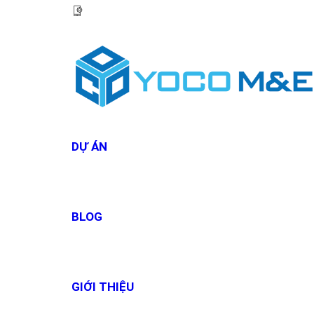
HOTLINE:
0967 927 927
DỰ ÁN
BLOG
GIỚI THIỆU